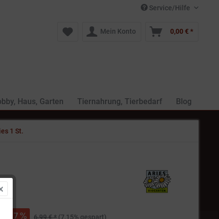
Service/Hilfe
Mein Konto
0,00 € *
bby, Haus, Garten
Tiernahrung, Tierbedarf
Blog
es 1 St.
 *
7
6,99 € *
(7,15% gespart)