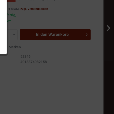
setzlicher MwSt.
zzgl. Versandkosten
andfertig,
5 Tage*
In den
Warenkorb
en
Merken
52346
4018874082158