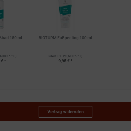
ßbad 150 ml
BIOTURM Fußpeeling 100 ml
6,33 € * / 1 l)
Inhalt
0.1 l
(99,50 € * / 1 l)
 € *
9,95 € *
Vertrag widerrufen