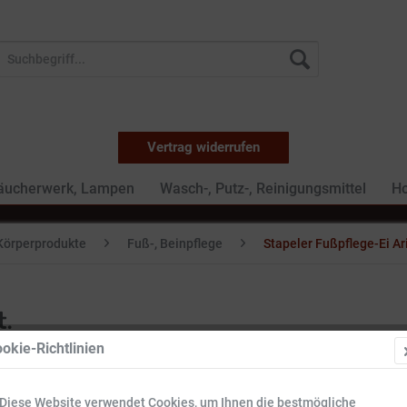
Vertrag widerrufen
Räucherwerk, Lampen
Wasch-, Putz-, Reinigungsmittel
Ho
Körperprodukte
Fuß-, Beinpflege
Stapeler Fußpflege-Ei Ari
t.
okie-Richtlinien
6,49 €
Diese Website verwendet Cookies, um Ihnen die bestmögliche