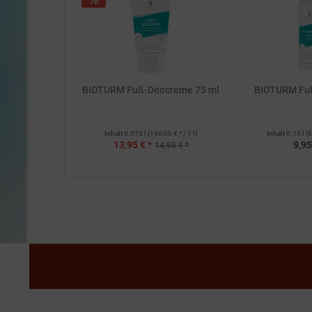
BIOTURM Fuß-Deocreme 75 ml
BIOTURM Fu
Inhalt
0.075 l
(186,00 € * / 1 l)
Inhalt
0.15 l
(6
13,95 € *
9,95
14,95 € *