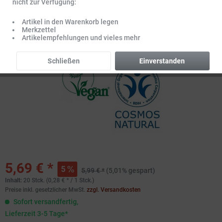
nicht zur Verfügung:
Artikel in den Warenkorb legen
Merkzettel
Artikelempfehlungen und vieles mehr
Schließen
Einverstanden
5,69 € *
5
5,99 € *
(5,01% gespart)
Inhalt:
20 Stck. (0,28 € * / 1 Stck.)
Preise inkl. gesetzlicher MwSt.
zzgl. Versandkosten
Sofort versandfertig,
Lieferzeit 3-5 Tage*