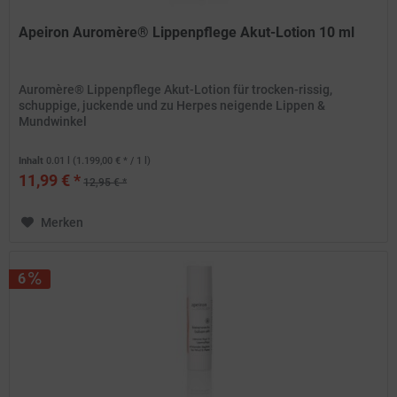
Apeiron Auromère® Lippenpflege Akut-Lotion 10 ml
Auromère® Lippenpflege Akut-Lotion für trocken-rissig,
schuppige, juckende und zu Herpes neigende Lippen &
Mundwinkel
Inhalt
0.01 l
(1.199,00 € * / 1 l)
11,99 € *
12,95 € *
Merken
6