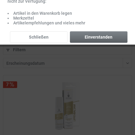
BIOTURM Lippenpflege Repair 10 ml
nicht zur Verfügung:
Artikel in den Warenkorb legen
Merkzettel
Inhalt
0.01 l
(895,00 € * / 1 l)
Artikelempfehlungen und vieles mehr
8,95 € *
9,95 € *
Schließen
Einverstanden
Filtern
7