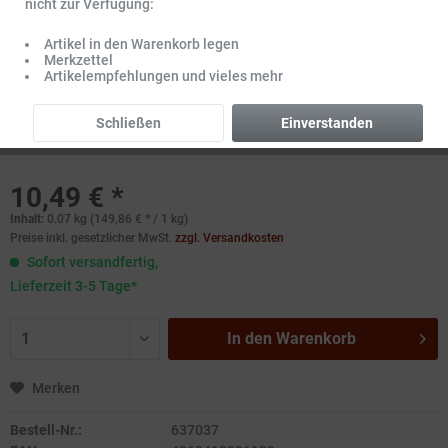
nicht zur Verfügung:
Artikel in den Warenkorb legen
Merkzettel
Artikelempfehlungen und vieles mehr
Schließen
Einverstanden
10,49 € *
Inhalt:
0.07 kg (149,86 € * / 1 kg)
Preise inkl. gesetzlicher MwSt.
zzgl. Versandkosten
Sofort versandfertig,
Lieferzeit 3-5 Tage*
In den
Warenkorb
Merken
Bestell-Nr.:
637037