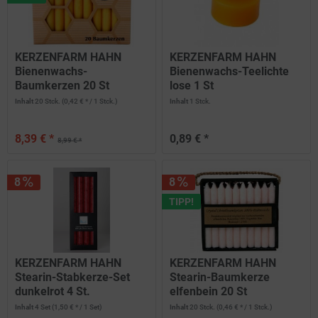
KERZENFARM HAHN
KERZENFARM HAHN
Bienenwachs-
Bienenwachs-Teelichte
Baumkerzen 20 St
lose 1 St
Inhalt
20 Stck.
(0,42 € * / 1 Stck.)
Inhalt
1 Stck.
8,39 € *
0,89 € *
8,99 € *
8
8
TIPP!
KERZENFARM HAHN
KERZENFARM HAHN
Stearin-Stabkerze-Set
Stearin-Baumkerze
dunkelrot 4 St.
elfenbein 20 St
Inhalt
4 Set
(1,50 € * / 1 Set)
Inhalt
20 Stck.
(0,46 € * / 1 Stck.)