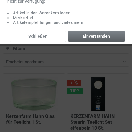
KERZENFARM HAHN Bienenwachs-Baumkerzen 20 St
nicht zur Verfügung:
Artikel in den Warenkorb legen
Merkzettel
Inhalt
20 Stck.
(0,42 € * / 1 Stck.)
Artikelempfehlungen und vieles mehr
8,39 € *
8,99 € *
Schließen
Einverstanden
Filtern
7
TIPP!
Kerzenfarm Hahn Glas
KERZENFARM HAHN
für Teelicht 1 St.
Stearin Teelicht Set
elfenbein 10 St.