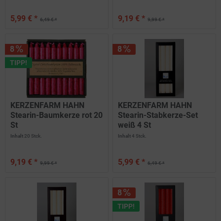
5,99 € *
9,19 € *
6,49 € *
9,99 € *
8
8
TIPP!
KERZENFARM HAHN
KERZENFARM HAHN
Stearin-Baumkerze rot 20
Stearin-Stabkerze-Set
St
weiß 4 St
Inhalt
20 Stck.
Inhalt
4 Stck.
9,19 € *
5,99 € *
9,99 € *
6,49 € *
8
TIPP!