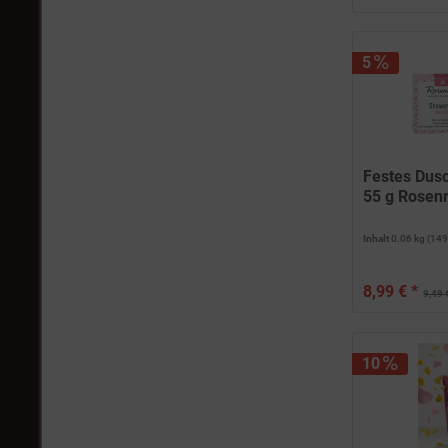
5
Festes Dus
55 g Rosenr
Inhalt
0.06 kg
(149
8,99 € *
9,49 
10