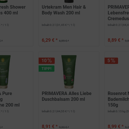
resh Shower
Urtekram Men Hair &
PRIMAVE
us 400 ml
Body Wash 200 ml
Lebensfr
Cremedus
 * / 1 l)
Inhalt
0.2 l
(31,45 € * / 1 l)
Inhalt
0.2 l
(44,45
6,29 € *
8,89 € *
€ *
6,99 € *
9,9
10
5
TIPP!
 Pure
PRIMAVERA Alles Liebe
Rosenrot 
ng
Duschbalsam 200 ml
Bademilch
he 200 ml
150g
 * / 1 l)
Inhalt
0.2 l
(44,55 € * / 1 l)
Inhalt
0.15 kg
(5
8,91 € *
8,99 € *
€ *
9,90 € *
9,4