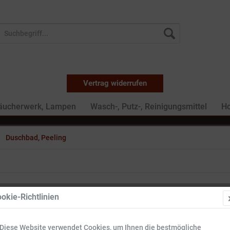
Vertrag widerrufen
Räucherwerk, Lampen
Wasch-, Putz-, Reinigungsmittel
Ho
Duschbad, Peeling
okie-Richtlinien
5
12
Diese Website verwendet Cookies, um Ihnen die bestmögliche