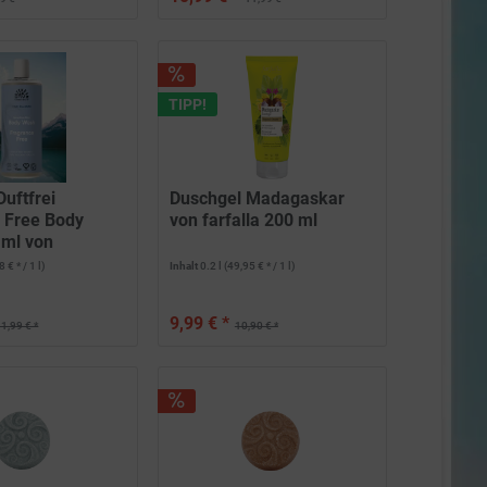
TIPP!
uftfrei
Duschgel Madagaskar
 Free Body
von farfalla 200 ml
 ml von
 € * / 1 l)
Inhalt
0.2 l
(49,95 € * / 1 l)
9,99 € *
1,99 € *
10,90 € *