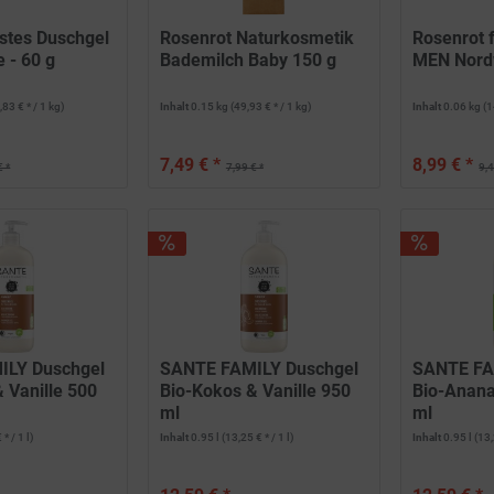
stes Duschgel
Rosenrot Naturkosmetik
Rosenrot 
 - 60 g
Bademilch Baby 150 g
MEN Nordw
,83 € * / 1 kg)
Inhalt
0.15 kg
(49,93 € * / 1 kg)
Inhalt
0.06 kg
(1
7,49 € *
8,99 € *
€ *
7,99 € *
9,4
ILY Duschgel
SANTE FAMILY Duschgel
SANTE FA
 Vanille 500
Bio-Kokos & Vanille 950
Bio-Anana
ml
ml
 * / 1 l)
Inhalt
0.95 l
(13,25 € * / 1 l)
Inhalt
0.95 l
(13,