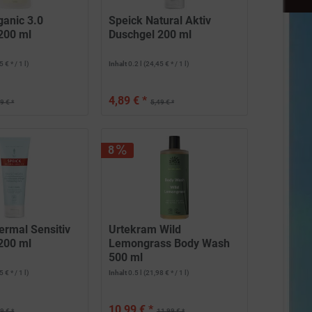
ganic 3.0
Speick Natural Aktiv
200 ml
Duschgel 200 ml
 € * / 1 l)
Inhalt
0.2 l
(24,45 € * / 1 l)
4,89 € *
9 € *
5,49 € *
8
ermal Sensitiv
Urtekram Wild
200 ml
Lemongrass Body Wash
500 ml
 € * / 1 l)
Inhalt
0.5 l
(21,98 € * / 1 l)
10,99 € *
9 € *
11,99 € *