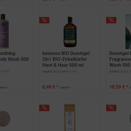
oothing
benecos BIO Duschgel
Duschgel D
ody Wash 500
2in1 BIO-Zirbelkiefer
Fragrance
Haut & Haar 500 ml
Wash 500
Urtekram
 * / 1 l)
Inhalt
0.5 l
(12,98 € * / 1 l)
Inhalt
0.5 l
(21,18
6,49 € *
10,59 € *
99 € *
6,99 € *
1