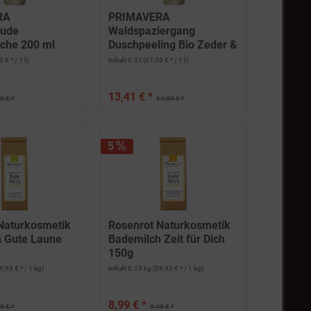
RA
PRIMAVERA
eude
Waldspaziergang
che 200 ml
Duschpeeling Bio Zeder &
Zypresse 200 ml
 € * / 1 l)
Inhalt
0.2 l
(67,05 € * / 1 l)
13,41 € *
0 € *
14,90 € *
5
Naturkosmetik
Rosenrot Naturkosmetik
 Gute Laune
Bademilch Zeit für Dich
150g
9,93 € * / 1 kg)
Inhalt
0.15 kg
(59,93 € * / 1 kg)
8,99 € *
9 € *
9,49 € *