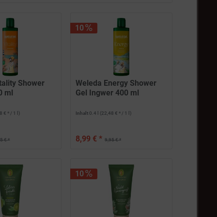
farfalla
FITNE
10
lavera
Michael Droste-Laux
Primavera Life
Rosenrot Naturkosmetik
tality Shower
Weleda Energy Shower
SANTE
0 ml
Gel Ingwer 400 ml
sensena Naturkosmetik
Speick
 € * / 1 l)
Inhalt
0.4 l
(22,48 € * / 1 l)
URTEKRAM
Weleda
8,99 € *
5 € *
9,95 € *
10