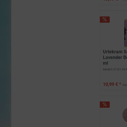
Urtekram S
Lavender B
ml
Inhalt
0.5 l
(21,98 €
10,99 € *
11,