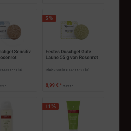
5
schgel Sensitiv
Festes Duschgel Gute
Rosenrot
Laune 55 g von Rosenrot
(163,45 € * / 1 kg)
Inhalt
0.055 kg
(163,45 € * / 1 kg)
8,99 € *
9 € *
9,49 € *
11