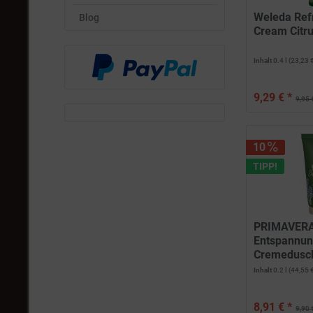
Weleda Ref
Blog
Cream Citr
Inhalt
0.4 l
(23,23 €
9,29 € *
9,95 
10
TIPP!
PRIMAVERA
Entspannu
Cremedusc
Inhalt
0.2 l
(44,55 €
8,91 € *
9,90 