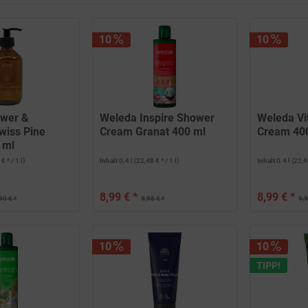
von
2,29 €
bis
23,99 €
10
10
ower &
Weleda Inspire Shower
Weleda Vi
iss Pine
Cream Granat 400 ml
Cream 40
0 ml
€ * / 1 l)
Inhalt
0.4 l
(22,48 € * / 1 l)
Inhalt
0.4 l
(22,48
8,99 € *
8,99 € *
90 € *
9,95 € *
9,9
10
10
TIPP!