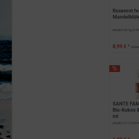
Rosenrot fe
Mandelblüte
Inhalt
0.06 kg
(149
8,99 € *
9,49 
SANTE FAM
Bio-Kokos &
ml
Inhalt
0.5 l
(13,98 €