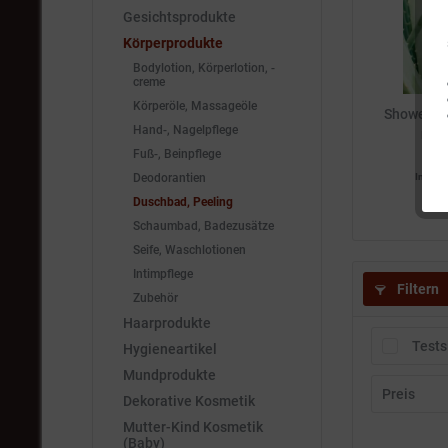
Gesichtsprodukte
Körperprodukte
Bodylotion, Körperlotion, -
creme
Körperöle, Massageöle
Shower Ge
Hand-, Nagelpflege
ml 
Fuß-, Beinpflege
Deodorantien
Inhalt
0
9,99
Duschbad, Peeling
Schaumbad, Badezusätze
Seife, Waschlotionen
Intimpflege
Filtern
Zubehör
Haarprodukte
Tests
Hygieneartikel
Mundprodukte
Preis
Dekorative Kosmetik
Mutter-Kind Kosmetik
(Baby)