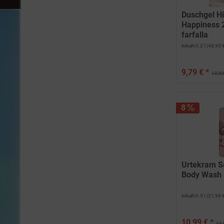
Duschgel Hi
Happiness 
farfalla
Inhalt
0.2 l
(48,95 €
9,79 € *
10,90
8
Urtekram S
Body Wash 
Inhalt
0.5 l
(21,98 €
10,99 € *
11,