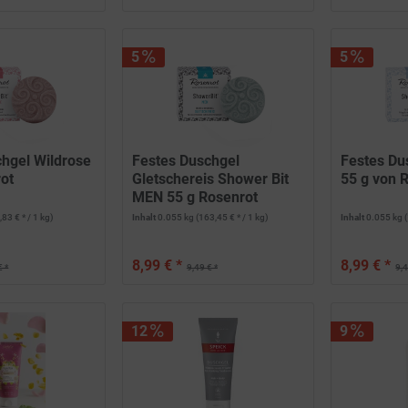
5
5
chgel Wildrose
Festes Duschgel
Festes Du
ot
Gletschereis Shower Bit
55 g von 
MEN 55 g Rosenrot
,83 € * / 1 kg)
Inhalt
0.055 kg
(163,45 € * / 1 kg)
Inhalt
0.055 kg
8,99 € *
8,99 € *
€ *
9,49 € *
9,4
12
9