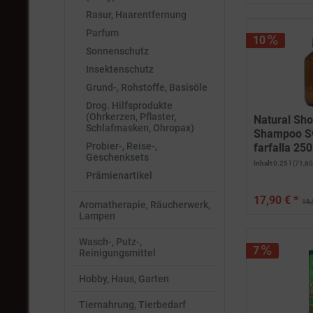
Rasur, Haarentfernung
Parfum
10
Sonnenschutz
Insektenschutz
Grund-, Rohstoffe, Basisöle
Drog. Hilfsprodukte
(Ohrkerzen, Pflaster,
Natural Sh
Schlafmasken, Ohropax)
Shampoo Sw
Probier-, Reise-,
farfalla 25
Geschenksets
Inhalt
0.25 l
(71,60 
Prämienartikel
17,90 € *
19,
Aromatherapie, Räucherwerk,
Lampen
Wasch-, Putz-,
7
Reinigungsmittel
Hobby, Haus, Garten
Tiernahrung, Tierbedarf