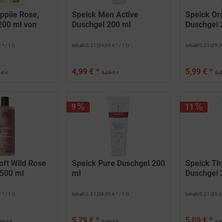
ppiie Rose,
Speick Men Active
Speick Or
200 ml von
Duschgel 200 ml
Duschgel 
 * / 1 l)
Inhalt
0.2 l
(24,95 € * / 1 l)
Inhalt
0.2 l
(29,95
4,99 € *
5,99 € *
 € *
5,69 € *
6,5
9
11
oft Wild Rose
Speick Pure Duschgel 200
Speick Th
500 ml
ml
Duschgel 
 * / 1 l)
Inhalt
0.2 l
(28,95 € * / 1 l)
Inhalt
0.2 l
(25,45
5,79 € *
5,09 € *
99 € *
6,39 € *
5,6