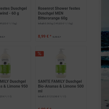
festes Duschgel
Rosenrot Shower festes
ind - 60 g
Duschgel MEN
Bitterorange 60g
49,83 € * / 1 kg)
Inhalt
0.06 kg
(149,83 € * / 1 kg)
8,99 € *
9 € *
9,49 € *
MILY Duschgel
SANTE FAMILY Duschgel
s & Limone 950
Bio-Ananas & Limone 500
ml
25 € * / 1 l)
Inhalt
0.5 l
(13,98 € * / 1 l)