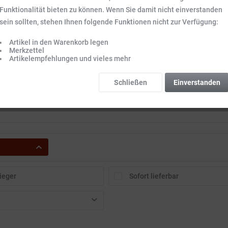
Funktionalität bieten zu können. Wenn Sie damit nicht einverstanden
sein sollten, stehen Ihnen folgende Funktionen nicht zur Verfügung:
Artikel in den Warenkorb legen
Merkzettel
l Revitalizing 500
Festes Duschgel Wildrose 55
Speick Men
Artikelempfehlungen und vieles mehr
von Urtekram
g Rosenrot
Schließen
Einverstanden
.5 l
(19,98 € * / 1 l)
Inhalt
0.06 kg
(149,83 € * / 1 kg)
Inhalt
0.2
 € *
8,99 € *
4,99 
10,99 € *
9,49 € *
ieger
Sofort lieferbar