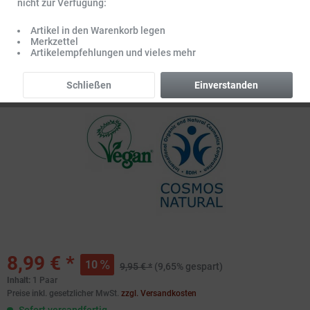
nicht zur Verfügung:
Artikel in den Warenkorb legen
Merkzettel
Artikelempfehlungen und vieles mehr
Schließen
Einverstanden
8,99 € *
10
9,95 € *
(9,65% gespart)
Inhalt:
1 Paar
Preise inkl. gesetzlicher MwSt.
zzgl. Versandkosten