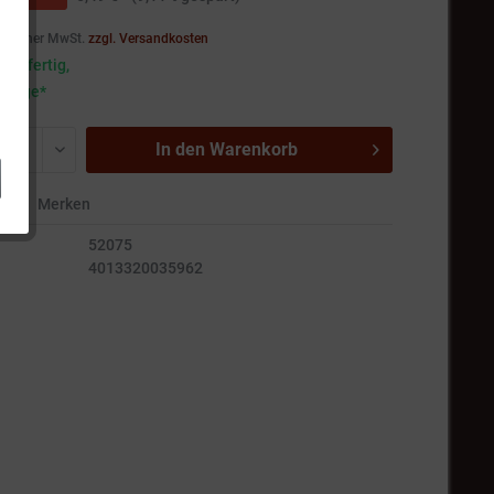
setzlicher MwSt.
zzgl. Versandkosten
andfertig,
5 Tage*
In den
Warenkorb
en
Merken
52075
4013320035962