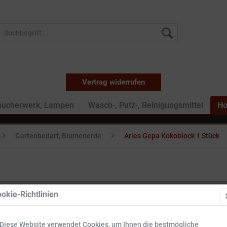
Vertrag widerrufen
äucherwerk, Lampen
Wasch-, Putz-, Reinigungsmittel
Ho
Gartenbedarf, Blumenerde
Aries Gepa Kokoblock 1 Stück
okie-Richtlinien
4,99 €
Diese Website verwendet Cookies, um Ihnen die bestmögliche