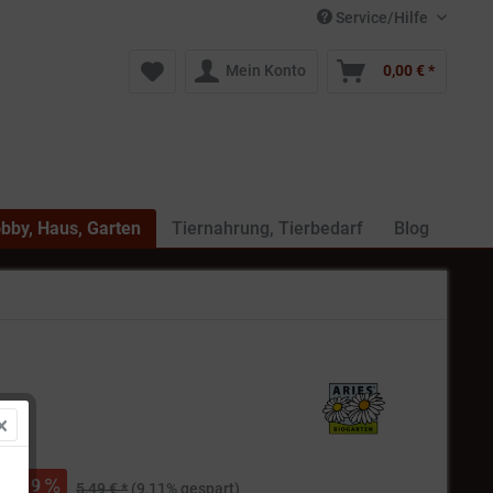
Service/Hilfe
Mein Konto
0,00 € *
bby, Haus, Garten
Tiernahrung, Tierbedarf
Blog
 *
9
5,49 € *
(9,11% gespart)