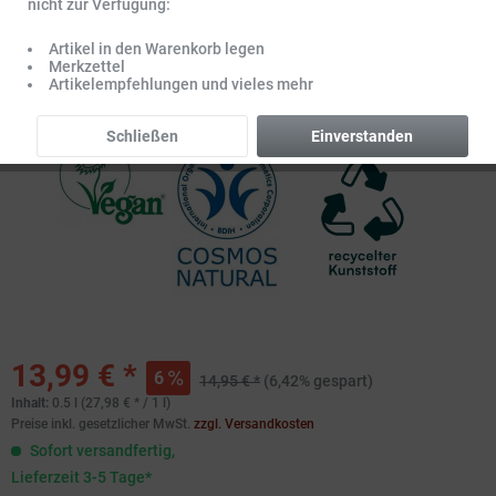
nicht zur Verfügung:
Artikel in den Warenkorb legen
Merkzettel
Artikelempfehlungen und vieles mehr
Schließen
Einverstanden
13,99 € *
6
14,95 € *
(6,42% gespart)
Inhalt:
0.5 l (27,98 € * / 1 l)
Preise inkl. gesetzlicher MwSt.
zzgl. Versandkosten
Sofort versandfertig,
Lieferzeit 3-5 Tage*