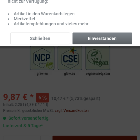
nicht zur Verfügung:
Artikel in den Warenkorb legen
Merkzettel
Artikelempfehlungen und vieles mehr
Schließen
Einverstanden
9,87 € *
6
10,47 € *
(5,73% gespart)
Inhalt:
2.25 l (4,39 € * / 1 l)
Preise inkl. gesetzlicher MwSt.
zzgl. Versandkosten
Sofort versandfertig,
Lieferzeit 3-5 Tage*