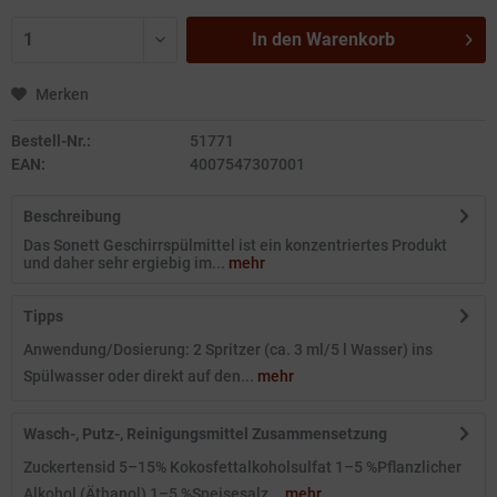
In den
Warenkorb
Merken
Bestell-Nr.:
51771
EAN:
4007547307001
Beschreibung
Das Sonett Geschirrspülmittel ist ein konzentriertes Produkt
und daher sehr ergiebig im...
mehr
Tipps
Anwendung/Dosierung: 2 Spritzer (ca. 3 ml/5 l Wasser) ins
Spülwasser oder direkt auf den...
mehr
Wasch-, Putz-, Reinigungsmittel Zusammensetzung
Zuckertensid 5–15% Kokosfettalkoholsulfat 1–5 %Pflanzlicher
Alkohol (Äthanol) 1–5 %Speisesalz...
mehr