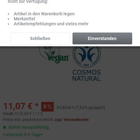
nicht zur Verfügung:
Artikel in den Warenkorb legen
Merkzettel
Artikelempfehlungen und vieles mehr
Schließen
Einverstanden
11,07 € *
8
11,97 € *
(7,52% gespart)
Inhalt:
3 l (3,69 € * / 1 l)
Preise inkl. gesetzlicher MwSt.
zzgl. Versandkosten
Sofort versandfertig,
Lieferzeit 3-5 Tage*