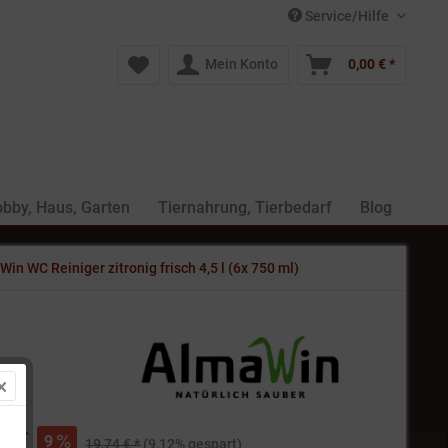
Service/Hilfe
Mein Konto
0,00 € *
bby, Haus, Garten
Tiernahrung, Tierbedarf
Blog
in WC Reiniger zitronig frisch 4,5 l (6x 750 ml)
€ *
9
19,74 € *
(9,12% gespart)