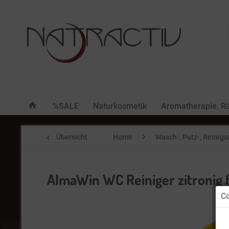
%SALE
Naturkosmetik
Aromatherapie, R
Übersicht
Home
Wasch-, Putz-, Reinig
AlmaWin WC Reiniger zitronig fr
Co