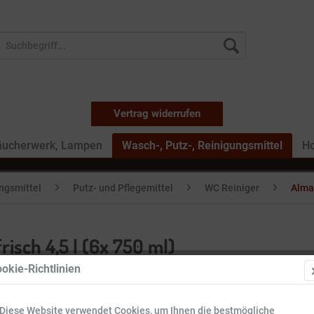
Vertrag widerrufen
äucherwerk, Lampen
Wasch-, Putz-, Reinigungsmittel
Ho
ungsmittel
Putz- und Pflegemittel
WC Reiniger
AlmaW
isch 4,5 l (6x 750 ml)
okie-Richtlinien
17,94 
Diese Website verwendet Cookies, um Ihnen die bestmögliche