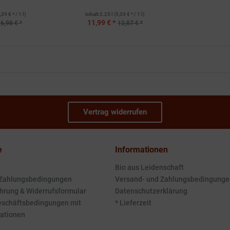
,39 € * / 1 l)
Inhalt
2.25 l
(5,33 € * / 1 l)
11,99 € *
6,98 € *
12,87 € *
Vertrag widerrufen
e
Informationen
Bio aus Leidenschaft
 Zahlungsbedingungen
Versand- und Zahlungsbedingunge
hrung & Widerrufsformular
Datenschutzerklärung
eschäftsbedingungen mit
* Lieferzeit
ationen