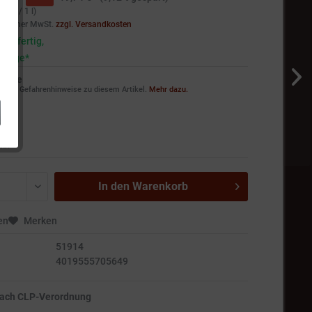
9 € * / 1 l)
setzlicher MwSt.
zzgl. Versandkosten
andfertig,
5 Tage*
weise
ie die Gefahrenhinweise zu diesem Artikel.
Mehr dazu.
hr!
In den
Warenkorb
en
Merken
51914
4019555705649
nach CLP-Verordnung