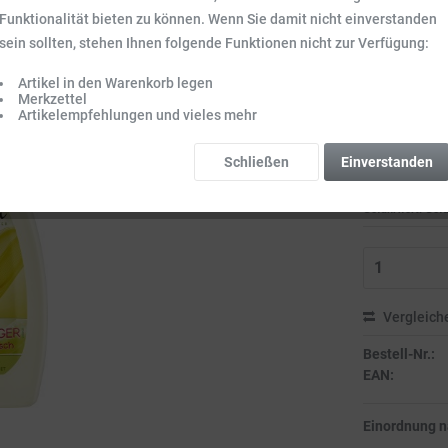
Inhalt:
4.5 l (3,9
Funktionalität bieten zu können. Wenn Sie damit nicht einverstanden
Preise inkl. ge
sein sollten, stehen Ihnen folgende Funktionen nicht zur Verfügung:
Sofort vers
Artikel in den Warenkorb legen
Lieferzeit 3-
Merkzettel
Gefahrenhin
Artikelempfehlungen und vieles mehr
Bitte beachten S
Schließen
Einverstanden
Gefahrwort: Gefa
Vergleich
Bestell-Nr.:
EAN:
Einordnung 