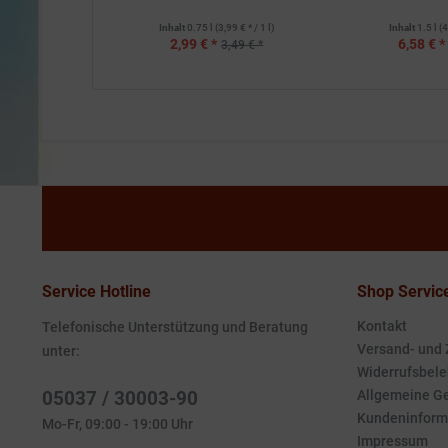
Inhalt
0.75 l
(3,99 € * / 1 l)
Inhalt
1.5 l
(4
2,99 € *
6,58 € *
3,49 € *
Service Hotline
Shop Servic
Kontakt
Telefonische Unterstützung und Beratung
Versand- und
unter:
Widerrufsbele
05037 / 30003-90
Allgemeine G
Kundeninform
Mo-Fr, 09:00 - 19:00 Uhr
Impressum