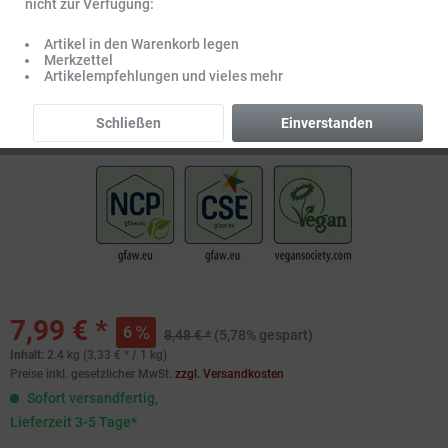
nicht zur Verfügung:
Artikel in den Warenkorb legen
Merkzettel
Artikelempfehlungen und vieles mehr
Schließen
Einverstanden
7,99 € *
6
8,48 € *
(5,78% gespart)
Inhalt:
2.4 kg (3,33 € * / 1 kg)
Preise inkl. gesetzlicher MwSt.
zzgl. Versandkosten
Sofort versandfertig,
Lieferzeit 3-5 Tage*