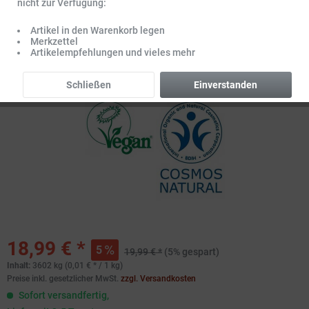
nicht zur Verfügung:
Artikel in den Warenkorb legen
Merkzettel
Artikelempfehlungen und vieles mehr
Schließen
Einverstanden
18,99 € *
5
19,99 € *
(5% gespart)
Inhalt:
3602 kg (0,01 € * / 1 kg)
Preise inkl. gesetzlicher MwSt.
zzgl. Versandkosten
Sofort versandfertig,