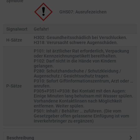
Symbole
GHS07: Ausrufezeichen
Signalwort
Gefahr!
H302: Gesundheitsschädlich bei Verschlucken.
H-Sätze
H318: Verursacht schwere Augenschäden.
P101: Ist ärztlicher Rat erforderlich, Verpackung
oder Kennzeichnungsetikett bereithalten.
P102: Darf nicht in die Hände von Kindern
gelangen.
P280: Schutzhandschuhe / Schutzkleidung /
Augenschutz / Gesichtsschutz tragen.
P310: Sofort Giftinformationszentrum, Arzt oder …
P-Sätze
anrufen.
P305+P351+P338: Bei Kontakt mit den Augen:
Einige Minuten lang behutsam mit Wasser spülen.
Vorhandene Kontaktlinsen nach Möglichkeit
entfernen. Weiter spülen.
P501: Inhalt / Behälter … zuführen. (Die vom
Gesetzgeber offen gelassene Einfügung ist vom
Inverkehrbringer zu ergänzen)
Beschreibung