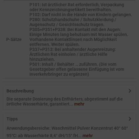
P101: Ist ärztlicher Rat erforderlich, Verpackung
oder Kennzeichnungsetikett bereithalten.
P102: Darf nicht in die Hände von Kindern gelangen.
P280: Schutzhandschuhe / Schutzkleidung /
Augenschutz / Gesichtsschutz tragen.
P305+P351+P338: Bei Kontakt mit den Augen:
Einige Minuten lang behutsam mit Wasser spülen.
P-Sätze
Vorhandene Kontaktlinsen nach Möglichkeit
entfernen. Weiter spülen.
P337+P313: Bei anhaltender Augenreizung:
Ärztlichen Rat einholen / ärztliche Hilfe
hinzuziehen.
P501: Inhalt / Behälter … zuführen. (Die vom
Gesetzgeber offen gelassene Einfügung ist vom
Inverkehrbringer zu ergänzen)
Beschreibung
Die separate Dosierung des Enthärters, abgestimmt auf die
örtliche Wasserhärte, garantiert...
mehr
Tipps
Anwendungsbereiche: Waschmittel Pulver Konzentrat 40° 60°
95°C: ab Wasserhärte 8,4° dH/15° fH...
mehr