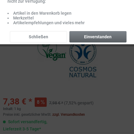
nicht zur Verfügung:
Artikel in den Warenkorb legen
Merkzettel
Artikelempfehlungen und vieles mehr
Schließen
Einverstanden
7,38 € *
8
7,98 € *
(7,52% gespart)
Inhalt:
1 kg
Preise inkl. gesetzlicher MwSt.
zzgl. Versandkosten
Sofort versandfertig,
Lieferzeit 3-5 Tage*