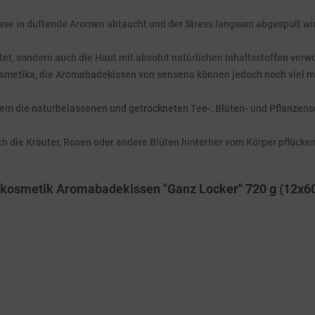
se in duftende Aromen abtaucht und der Stress langsam abgespült wird
et, sondern auch die Haut mit absolut natürlichen Inhaltsstoffen verw
osmetika, die Aromabadekissen von sensena können jedoch noch viel m
dem die naturbelassenen und getrockneten Tee-, Blüten- und Pflanzensc
sich die Kräuter, Rosen oder andere Blüten hinterher vom Körper pflück
rkosmetik Aromabadekissen "Ganz Locker" 720 g (12x60