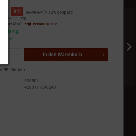
€ *
9
39,48 € *
(9,12% gespart)
49,83 € * / 1 kg)
setzlicher MwSt.
zzgl. Versandkosten
andfertig,
5 Tage*
In den
Warenkorb
en
Merken
625501
4260171690240