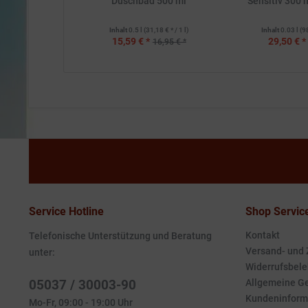
Duschbad 500 ml
Sensitiv 300 
Inhalt
0.5 l
(31,18 € * / 1 l)
Inhalt
0.03 l
(9
15,59 € *
29,50 € *
16,95 € *
Service Hotline
Shop Servic
Kontakt
Telefonische Unterstützung und Beratung
Versand- und
unter:
Widerrufsbele
05037 / 30003-90
Allgemeine G
Kundeninform
Mo-Fr, 09:00 - 19:00 Uhr