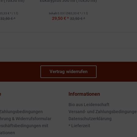
ml (10x30 ml)
Eukalyptus 300 ml (10x30 ml)
83,33 € * / 1 l)
Inhalt
0.03 l
(983,33 € * / 1 l)
29,50 € *
32,50 € *
32,50 € *
Vertrag widerrufen
e
Informationen
Bio aus Leidenschaft
 Zahlungsbedingungen
Versand- und Zahlungsbedingunge
hrung & Widerrufsformular
Datenschutzerklärung
eschäftsbedingungen mit
* Lieferzeit
ationen