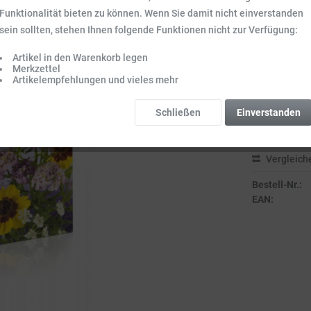
Funktionalität bieten zu können. Wenn Sie damit nicht einverstanden
35,88 
sein sollten, stehen Ihnen folgende Funktionen nicht zur Verfügung:
Inhalt:
0.72 kg (
Preise inkl. ge
Artikel in den Warenkorb legen
Merkzettel
Sofort vers
Artikelempfehlungen und vieles mehr
Lieferzeit 3-
Schließen
Einverstanden
Vergleich
Bestell-Nr.:
EAN: