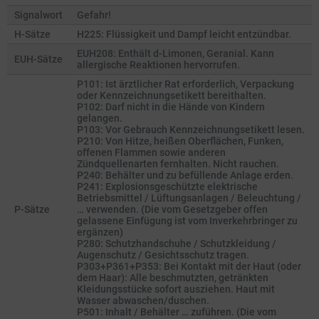
Signalwort
Gefahr!
H-Sätze
H225: Flüssigkeit und Dampf leicht entzündbar.
EUH208: Enthält d-Limonen, Geranial. Kann
EUH-Sätze
allergische Reaktionen hervorrufen.
P101: Ist ärztlicher Rat erforderlich, Verpackung
oder Kennzeichnungsetikett bereithalten.
P102: Darf nicht in die Hände von Kindern
gelangen.
P103: Vor Gebrauch Kennzeichnungsetikett lesen.
P210: Von Hitze, heißen Oberflächen, Funken,
offenen Flammen sowie anderen
Zündquellenarten fernhalten. Nicht rauchen.
P240: Behälter und zu befüllende Anlage erden.
P241: Explosionsgeschützte elektrische
Betriebsmittel / Lüftungsanlagen / Beleuchtung /
P-Sätze
… verwenden. (Die vom Gesetzgeber offen
gelassene Einfügung ist vom Inverkehrbringer zu
ergänzen)
P280: Schutzhandschuhe / Schutzkleidung /
Augenschutz / Gesichtsschutz tragen.
P303+P361+P353: Bei Kontakt mit der Haut (oder
dem Haar): Alle beschmutzten, getränkten
Kleidungsstücke sofort ausziehen. Haut mit
Wasser abwaschen/duschen.
P501: Inhalt / Behälter … zuführen. (Die vom