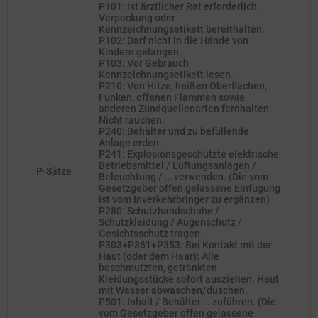
P101: Ist ärztlicher Rat erforderlich,
Verpackung oder
Kennzeichnungsetikett bereithalten.
P102: Darf nicht in die Hände von
Kindern gelangen.
P103: Vor Gebrauch
Kennzeichnungsetikett lesen.
P210: Von Hitze, heißen Oberflächen,
Funken, offenen Flammen sowie
anderen Zündquellenarten fernhalten.
Nicht rauchen.
P240: Behälter und zu befüllende
Anlage erden.
P241: Explosionsgeschützte elektrische
Betriebsmittel / Lüftungsanlagen /
P-Sätze
Beleuchtung / … verwenden. (Die vom
Gesetzgeber offen gelassene Einfügung
ist vom Inverkehrbringer zu ergänzen)
P280: Schutzhandschuhe /
Schutzkleidung / Augenschutz /
Gesichtsschutz tragen.
P303+P361+P353: Bei Kontakt mit der
Haut (oder dem Haar): Alle
beschmutzten, getränkten
Kleidungsstücke sofort ausziehen. Haut
mit Wasser abwaschen/duschen.
P501: Inhalt / Behälter … zuführen. (Die
vom Gesetzgeber offen gelassene