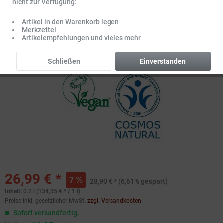
nicht zur Verfügung:
Artikel in den Warenkorb legen
Merkzettel
Artikelempfehlungen und vieles mehr
Schließen
Einverstanden
26,99 € *
7
28,90 € *
(6,61% gespart)
Inhalt:
0.2 l (134,95 € * / 1 l)
Preise inkl. gesetzlicher MwSt.
zzgl. Versandkosten
Sofort versandfertig,