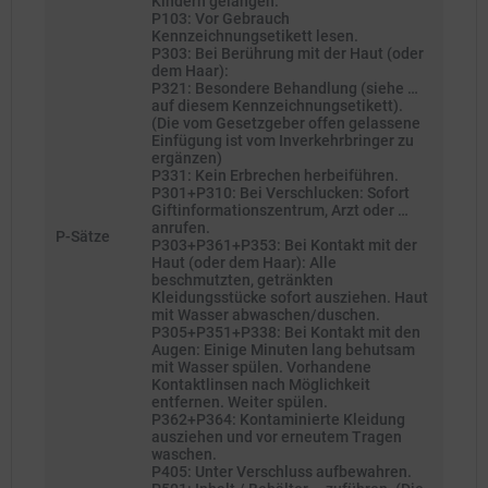
Kindern gelangen.
P103: Vor Gebrauch
Kennzeichnungsetikett lesen.
P303: Bei Berührung mit der Haut (oder
dem Haar):
P321: Besondere Behandlung (siehe …
auf diesem Kennzeichnungsetikett).
(Die vom Gesetzgeber offen gelassene
Einfügung ist vom Inverkehrbringer zu
ergänzen)
P331: Kein Erbrechen herbeiführen.
P301+P310: Bei Verschlucken: Sofort
Giftinformationszentrum, Arzt oder …
anrufen.
P-Sätze
P303+P361+P353: Bei Kontakt mit der
Haut (oder dem Haar): Alle
beschmutzten, getränkten
Kleidungsstücke sofort ausziehen. Haut
mit Wasser abwaschen/duschen.
P305+P351+P338: Bei Kontakt mit den
Augen: Einige Minuten lang behutsam
mit Wasser spülen. Vorhandene
Kontaktlinsen nach Möglichkeit
entfernen. Weiter spülen.
P362+P364: Kontaminierte Kleidung
ausziehen und vor erneutem Tragen
waschen.
P405: Unter Verschluss aufbewahren.