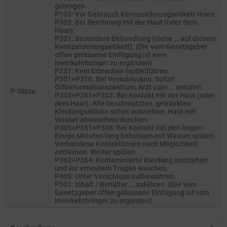
gelangen.
P103: Vor Gebrauch Kennzeichnungsetikett lesen.
P303: Bei Berührung mit der Haut (oder dem
Haar):
P321: Besondere Behandlung (siehe … auf diesem
Kennzeichnungsetikett). (Die vom Gesetzgeber
offen gelassene Einfügung ist vom
Inverkehrbringer zu ergänzen)
P331: Kein Erbrechen herbeiführen.
P301+P310: Bei Verschlucken: Sofort
Giftinformationszentrum, Arzt oder … anrufen.
P-Sätze
P303+P361+P353: Bei Kontakt mit der Haut (oder
dem Haar): Alle beschmutzten, getränkten
Kleidungsstücke sofort ausziehen. Haut mit
Wasser abwaschen/duschen.
P305+P351+P338: Bei Kontakt mit den Augen:
Einige Minuten lang behutsam mit Wasser spülen.
Vorhandene Kontaktlinsen nach Möglichkeit
entfernen. Weiter spülen.
P362+P364: Kontaminierte Kleidung ausziehen
und vor erneutem Tragen waschen.
P405: Unter Verschluss aufbewahren.
P501: Inhalt / Behälter … zuführen. (Die vom
Gesetzgeber offen gelassene Einfügung ist vom
Inverkehrbringer zu ergänzen)