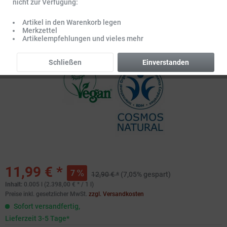
nicht zur Verfügung:
Artikel in den Warenkorb legen
Merkzettel
Artikelempfehlungen und vieles mehr
Schließen
Einverstanden
11,99 € *
7
12,90 € *
(7,05% gespart)
Inhalt:
0.005 l (2.398,00 € * / 1 l)
Preise inkl. gesetzlicher MwSt.
zzgl. Versandkosten
Sofort versandfertig,
Lieferzeit 3-5 Tage*