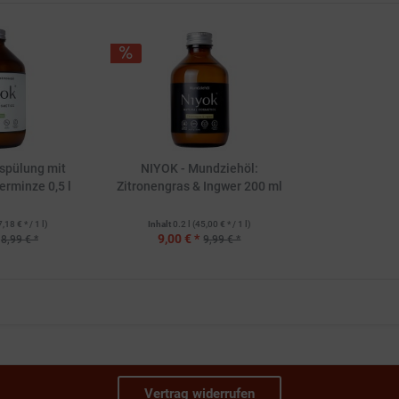
spülung mit
NIYOK - Mundziehöl:
erminze 0,5 l
Zitronengras & Ingwer 200 ml
7,18 € * / 1 l)
Inhalt
0.2 l
(45,00 € * / 1 l)
9,00 € *
8,99 € *
9,99 € *
Vertrag widerrufen