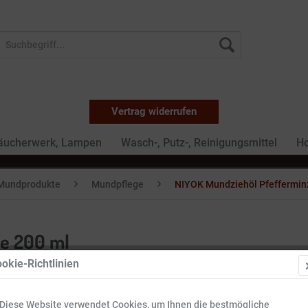
Vertrag widerrufen
Räucherwerk, Lampen
Wasch-, Putz-, Reinigungsmittel
Ho
Mundprodukte
Mundpflege
NIYOK Mundziehöl Pfeffermin
e 200 ml
okie-Richtlinien
9,09 €
Diese Website verwendet Cookies, um Ihnen die bestmögliche