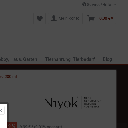
Service/Hilfe
Mein Konto
0,00 € *
bby, Haus, Garten
Tiernahrung, Tierbedarf
Blog
ze 200 ml
 *
9
9,99 € *
(9,01% gespart)