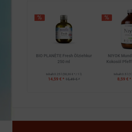
BIO PLANÈTE Fresh Ölziehkur
NIYOK Mund
250 ml
Kokosöl Pfeff
Inhalt
0.25 l
(58,36 € * / 1 l)
Inhalt
0.5 l
(1
14,59 € *
8,59 € *
15,49 € *