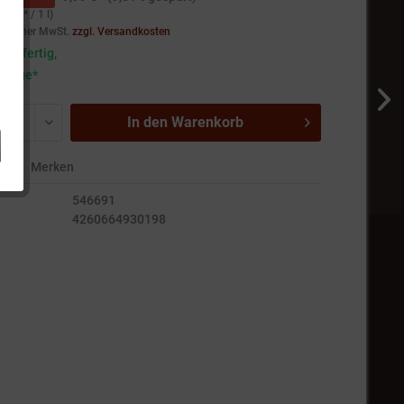
45 € * / 1 l)
setzlicher MwSt.
zzgl. Versandkosten
andfertig,
5 Tage*
In den
Warenkorb
en
Merken
546691
4260664930198