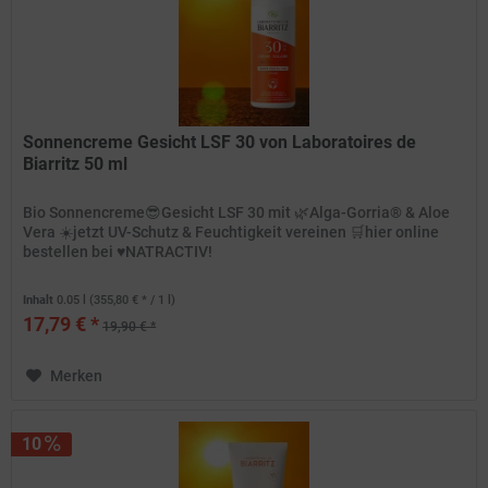
Sonnencreme Gesicht LSF 30 von Laboratoires de
Biarritz 50 ml
Bio Sonnencreme😎Gesicht LSF 30 mit 🌿Alga-Gorria® & Aloe
Vera ☀️jetzt UV-Schutz & Feuchtigkeit vereinen 🛒hier online
bestellen bei ♥️NATRACTIV!
Inhalt
0.05 l
(355,80 € * / 1 l)
17,79 € *
19,90 € *
Merken
10