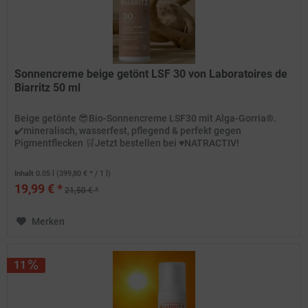
Sonnencreme beige getönt LSF 30 von Laboratoires de
Biarritz 50 ml
Beige getönte 😎Bio-Sonnencreme LSF30 mit Alga-Gorria®.
✔️mineralisch, wasserfest, pflegend & perfekt gegen
Pigmentflecken 🛒Jetzt bestellen bei ♥️NATRACTIV!
Inhalt
0.05 l
(399,80 € * / 1 l)
19,99 € *
21,50 € *
Merken
11