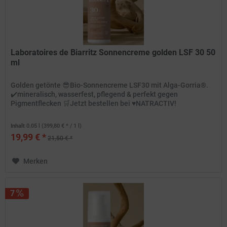
Laboratoires de Biarritz Sonnencreme golden LSF 30 50
ml
Golden getönte 😎Bio-Sonnencreme LSF30 mit Alga-Gorria®.
✔️mineralisch, wasserfest, pflegend & perfekt gegen
Pigmentflecken 🛒Jetzt bestellen bei ♥️NATRACTIV!
Inhalt
0.05 l
(399,80 € * / 1 l)
19,99 € *
21,50 € *
Merken
7