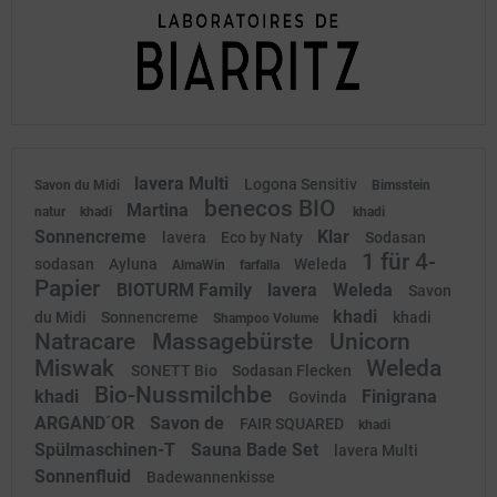
lavera Multi
Logona Sensitiv
Savon du Midi
Bimsstein
benecos BIO
Martina
natur
khadi
khadi
Sonnencreme
Klar
lavera
Eco by Naty
Sodasan
1 für 4-
sodasan
Ayluna
Weleda
AlmaWin
farfalla
Papier
BIOTURM Family
lavera
Weleda
Savon
khadi
du Midi
Sonnencreme
khadi
Shampoo Volume
Natracare
Massagebürste
Unicorn
Miswak
Weleda
SONETT Bio
Sodasan Flecken
Bio-Nussmilchbe
khadi
Finigrana
Govinda
ARGAND´OR
Savon de
FAIR SQUARED
khadi
Spülmaschinen-T
Sauna Bade Set
lavera Multi
Sonnenfluid
Badewannenkisse