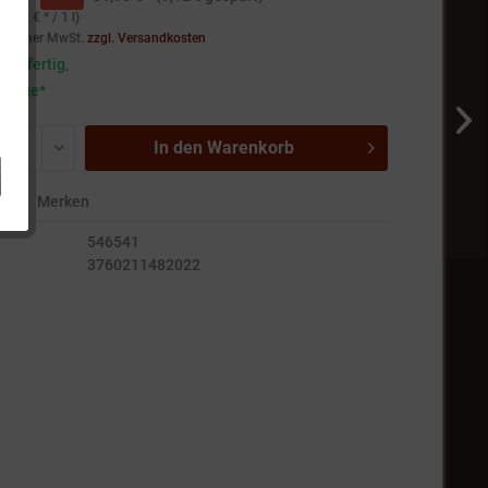
93,27 € * / 1 l)
setzlicher MwSt.
zzgl. Versandkosten
andfertig,
5 Tage*
In den
Warenkorb
en
Merken
546541
3760211482022