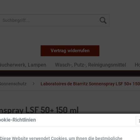
Vertrag widerrufen
Räucherwerk, Lampen
Wasch-, Putz-, Reinigungsmittel
Ho
Sonnenschutz
Laboratoires de Biarritz Sonnenspray LSF 50+ 150
enspray LSF 50+ 150 ml
okie-Richtlinien
28,99 
Diese Website verwendet Cookies, um Ihnen die bestmögliche