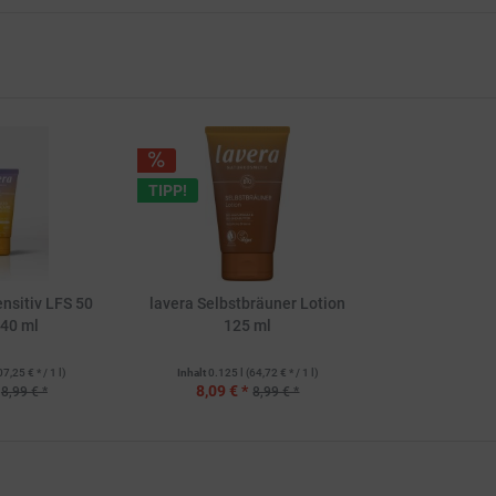
TIPP!
nsitiv LFS 50
lavera Selbstbräuner Lotion
 40 ml
125 ml
07,25 € * / 1 l)
Inhalt
0.125 l
(64,72 € * / 1 l)
8,09 € *
8,99 € *
8,99 € *