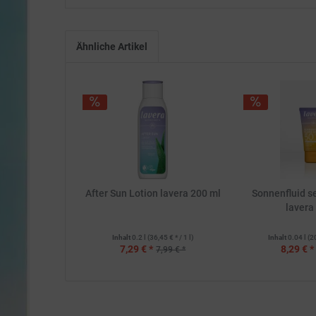
Ähnliche Artikel
After Sun Lotion lavera 200 ml
Sonnenfluid se
lavera
Inhalt
0.2 l
(36,45 € * / 1 l)
Inhalt
0.04 l
(2
7,29 € *
8,29 € *
7,99 € *