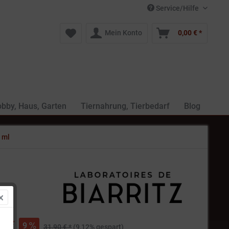
Service/Hilfe
Mein Konto
0,00 € *
bby, Haus, Garten
Tiernahrung, Tierbedarf
Blog
 ml
€ *
9
31,90 € *
(9,12% gespart)