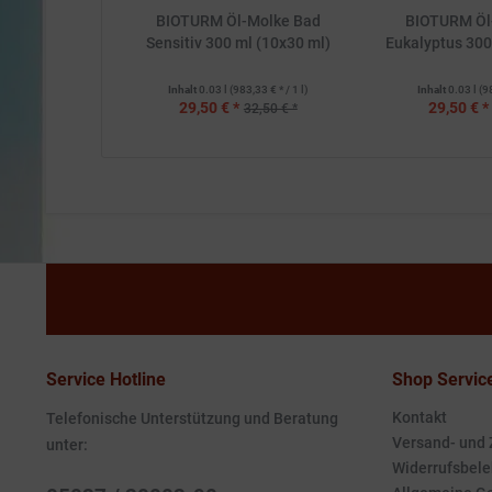
BIOTURM Öl-Molke Bad
BIOTURM Öl
Sensitiv 300 ml (10x30 ml)
Eukalyptus 300
Inhalt
0.03 l
(983,33 € * / 1 l)
Inhalt
0.03 l
(9
29,50 € *
29,50 € *
32,50 € *
Service Hotline
Shop Servic
Kontakt
Telefonische Unterstützung und Beratung
Versand- und
unter:
Widerrufsbele