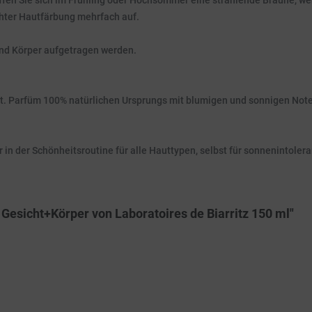
affen Sie sich im Frühling oder Hochsommer eine strahlende Bräune, we
hter Hautfärbung mehrfach auf.
und Körper aufgetragen werden.
ässt. Parfüm 100% natürlichen Ursprungs mit blumigen und sonnigen Not
r in der Schönheitsroutine für alle Hauttypen, selbst für sonnenintoler
Gesicht+Körper von Laboratoires de Biarritz 150 ml"