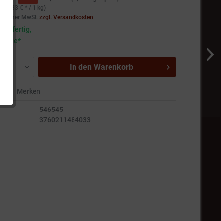
123,33 € * / 1 kg)
setzlicher MwSt.
zzgl. Versandkosten
andfertig,
5 Tage*
In den
Warenkorb
en
Merken
546545
3760211484033