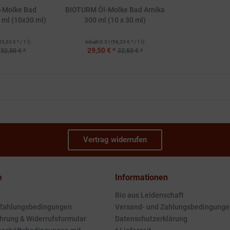
-Molke Bad
BIOTURM Öl-Molke Bad Arnika
 ml (10x30 ml)
300 ml (10 x 30 ml)
83,33 € * / 1 l)
Inhalt
0.3 l
(98,33 € * / 1 l)
29,50 € *
32,50 € *
32,50 € *
Vertrag widerrufen
e
Informationen
Bio aus Leidenschaft
 Zahlungsbedingungen
Versand- und Zahlungsbedingunge
hrung & Widerrufsformular
Datenschutzerklärung