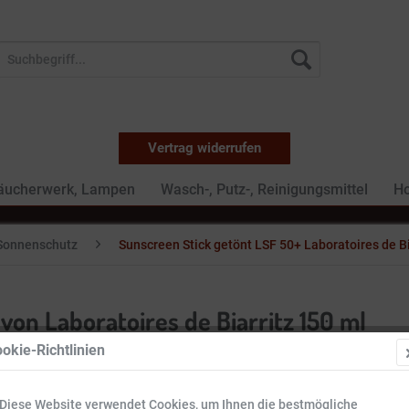
Vertrag widerrufen
Räucherwerk, Lampen
Wasch-, Putz-, Reinigungsmittel
Ho
Sonnenschutz
Sunscreen Stick getönt LSF 50+ Laboratoires de Bi
on Laboratoires de Biarritz 150 ml
okie-Richtlinien
18,50 
Diese Website verwendet Cookies, um Ihnen die bestmögliche