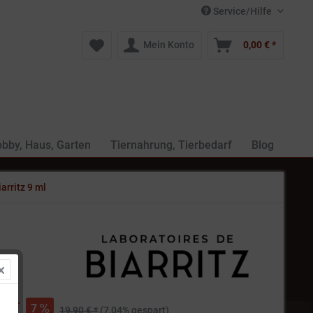
Service/Hilfe
Mein Konto
0,00 € *
bby, Haus, Garten
Tiernahrung, Tierbedarf
Blog
arritz 9 ml
€ *
7
19,90 € *
(7,04% gespart)