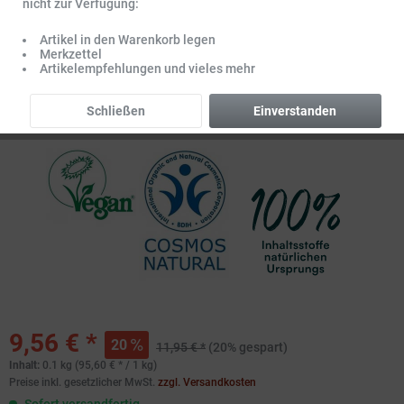
nicht zur Verfügung:
Artikel in den Warenkorb legen
Merkzettel
Artikelempfehlungen und vieles mehr
Schließen
Einverstanden
9,56 € *
20
11,95 € *
(20% gespart)
Inhalt:
0.1 kg (95,60 € * / 1 kg)
Preise inkl. gesetzlicher MwSt.
zzgl. Versandkosten