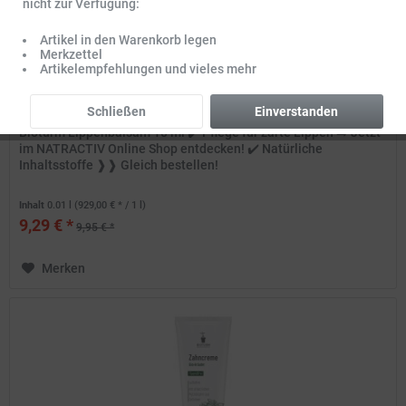
nicht zur Verfügung:
Artikel in den Warenkorb legen
Merkzettel
Artikelempfehlungen und vieles mehr
BIOTURM Lippenbalsam 10 ml
Schließen
Einverstanden
Bioturm Lippenbalsam 10 ml ✔️ Pflege für zarte Lippen ➡️ Jetzt
im NATRACTIV Online Shop entdecken! ✔️ Natürliche
Inhaltsstoffe ❱❱ Gleich bestellen!
Inhalt
0.01 l
(929,00 € * / 1 l)
9,29 € *
9,95 € *
Merken