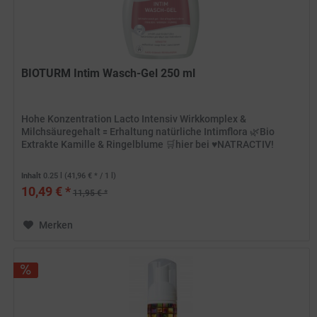
BIOTURM Intim Wasch-Gel 250 ml
Hohe Konzentration Lacto Intensiv Wirkkomplex &
Milchsäuregehalt 🟰 Erhaltung natürliche Intimflora 🌿Bio
Extrakte Kamille & Ringelblume 🛒hier bei ♥️NATRACTIV!
Inhalt
0.25 l
(41,96 € * / 1 l)
10,49 € *
11,95 € *
Merken