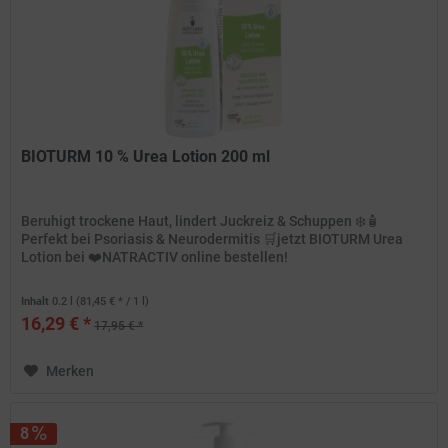
BIOTURM 10 % Urea Lotion 200 ml
Beruhigt trockene Haut, lindert Juckreiz & Schuppen ❄️🧴
Perfekt bei Psoriasis & Neurodermitis 🛒jetzt BIOTURM Urea
Lotion bei ❤️NATRACTIV online bestellen!
Inhalt
0.2 l
(81,45 € * / 1 l)
16,29 € *
17,95 € *
Merken
8