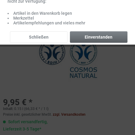
nicht zur Verfügung:
Artikel in den Warenkorb legen
Merkzettel
Artikelempfehlungen und vieles mehr
Schließen
Einverstanden
9,95 € *
Inhalt:
0.15 l (66,33 € * / 1 l)
Preise inkl. gesetzlicher MwSt.
zzgl. Versandkosten
Sofort versandfertig,
Lieferzeit 3-5 Tage*