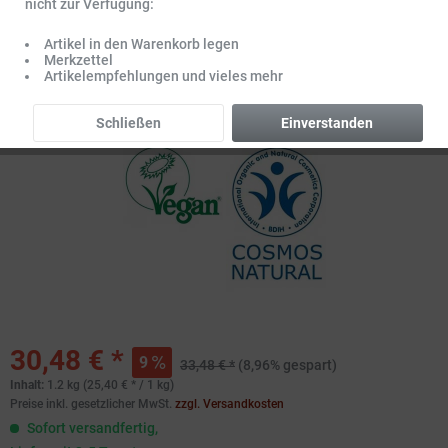
nicht zur Verfügung:
Artikel in den Warenkorb legen
Merkzettel
Artikelempfehlungen und vieles mehr
Schließen
Einverstanden
30,48 € *
9
33,48 € *
(8,96% gespart)
Inhalt:
1.2 kg (25,40 € * / 1 kg)
Preise inkl. gesetzlicher MwSt.
zzgl. Versandkosten
Sofort versandfertig,