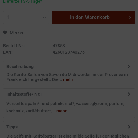
Lieferzeit 3-5 Tage*
In den
Warenkorb
Merken
Bestell-Nr.:
47853
EAN:
4260123740276
Beschreibung
Die Karité-Seifen von Savon du Midi werden in der Provence in
Frankreich hergestellt. Die...
mehr
Inhaltsstoffe/INCI
Verseiftes palm*- und palmkernöl*; wasser, glyzerin, parfum,
kochsalz, karitébutter*,...
mehr
Tipps
Die Seife mit Karitébutter ist eine milde Seife für den täglichen