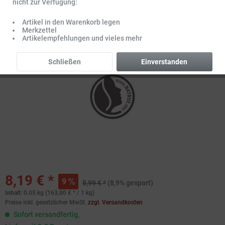
nicht zur Verfügung:
Artikel in den Warenkorb legen
Merkzettel
Artikelempfehlungen und vieles mehr
Schließen
Einverstanden
8,19 € *
9
8,99 € *
(8,9% gespart)
Inhalt:
0.05 kg (163,80 € * / 1 kg)
Preise inkl. gesetzlicher MwSt.
zzgl. Versandkosten
Sofort versandfertig,