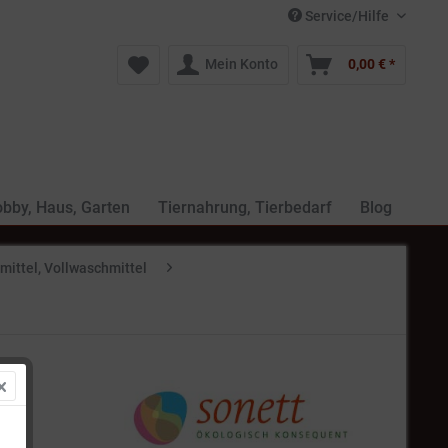
Service/Hilfe
Mein Konto
0,00 € *
bby, Haus, Garten
Tiernahrung, Tierbedarf
Blog
ittel, Vollwaschmittel