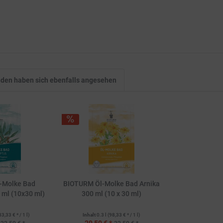
den haben sich ebenfalls angesehen
-Molke Bad
BIOTURM Öl-Molke Bad Arnika
 ml (10x30 ml)
300 ml (10 x 30 ml)
83,33 € * / 1 l)
Inhalt
0.3 l
(98,33 € * / 1 l)