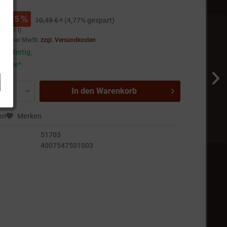
 *
5
10,49 € *
(4,77% gespart)
€ * / 1 l)
setzlicher MwSt.
zzgl. Versandkosten
andfertig,
5 Tage*
In den
Warenkorb
en
Merken
51703
4007547501003