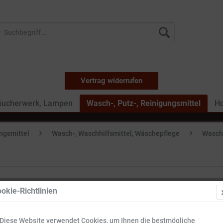
Vertrag widerrufen
äucherwerk, Lampen
Wasch-, Putz-, Reinigungsmittel
Ho
ungsmittel
Wasch-, Waschhilfsmittel, Wäschepflege
Waschm
okie-Richtlinien
2 l
Diese Website verwendet Cookies, um Ihnen die bestmögliche