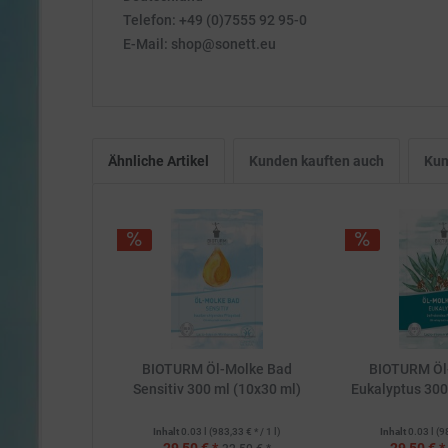
Telefon: +49 (0)7555 92 95-0
E-Mail: shop@sonett.eu
Ähnliche Artikel
Kunden kauften auch
Kun
BIOTURM Öl-Molke Bad
BIOTURM Öl
Sensitiv 300 ml (10x30 ml)
Eukalyptus 300
Inhalt
0.03 l
(983,33 € * / 1 l)
Inhalt
0.03 l
(9