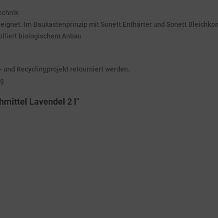
echnik
eignet. Im Baukastenprinzip mit Sonett Enthärter und Sonett Bleichko
olliert biologischem Anbau
 und Recyclingprojekt retourniert werden.
ng
mittel Lavendel 2 l"