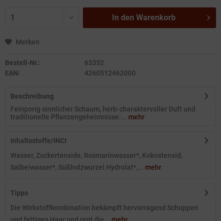
In den
Warenkorb
Merken
Bestell-Nr.:
63352
EAN:
4260512462000
Beschreibung
Feinporig sinnlicher Schaum, herb-charaktervoller Duft und
traditionelle Pflanzengeheimnisse:...
mehr
Inhaltsstoffe/INCI
Wasser, Zuckertenside, Rosmarinwasser*, Kokostensid,
Salbeiwasser*, Süßholzwurzel Hydrolat*,...
mehr
Tipps
Die Wirkstoffkombination bekämpft hervorragend Schuppen
und fettiges Haar und regt die...
mehr