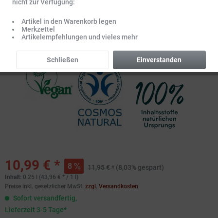
nicht zur Verfügung:
Artikel in den Warenkorb legen
Merkzettel
Artikelempfehlungen und vieles mehr
Schließen
Einverstanden
10,99 € *
8
11,95 € *
(8,03% gespart)
Inhalt:
0.25 l (43,96 € * / 1 l)
Preise inkl. gesetzlicher MwSt.
zzgl. Versandkosten
Sofort versandfertig,
Lieferzeit 3-5 Tage*