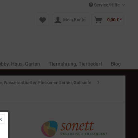
Service/Hilfe
Mein Konto
0,00 € *
bby, Haus, Garten
Tiernahrung, Tierbedarf
Blog
e, Wasserenthärter, Fleckenentferner, Gallseife