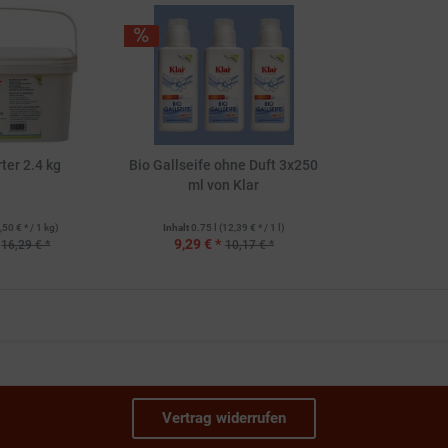
ter 2.4 kg
Bio Gallseife ohne Duft 3x250
ml von Klar
,50 € * / 1 kg)
Inhalt
0.75 l
(12,39 € * / 1 l)
9,29 € *
16,29 € *
10,17 € *
Vertrag widerrufen