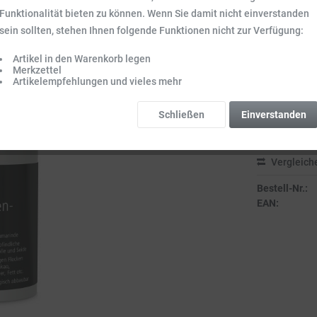
Funktionalität bieten zu können. Wenn Sie damit nicht einverstanden
16,68 
sein sollten, stehen Ihnen folgende Funktionen nicht zur Verfügung:
Inhalt:
0.6 l (27,
Preise inkl. ge
Artikel in den Warenkorb legen
Merkzettel
Sofort vers
Artikelempfehlungen und vieles mehr
Lieferzeit 3-
Schließen
Einverstanden
Vergleich
Bestell-Nr.:
EAN: