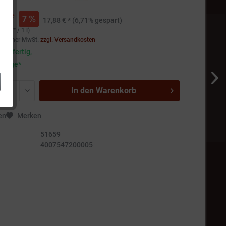
€ *
7
17,88 € *
(6,71% gespart)
80 € * / 1 l)
setzlicher MwSt.
zzgl. Versandkosten
andfertig,
5 Tage*
In den
Warenkorb
en
Merken
51659
4007547200005