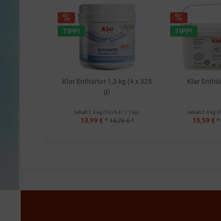
TIPP!
TIPP!
Klar Enthärter 1,3 kg (4 x 325
Klar Enthär
g)
Inhalt
1.3 kg
(10,76 € * / 1 kg)
Inhalt
2.4 kg
(6
13,99 € *
15,59 € *
14,76 € *