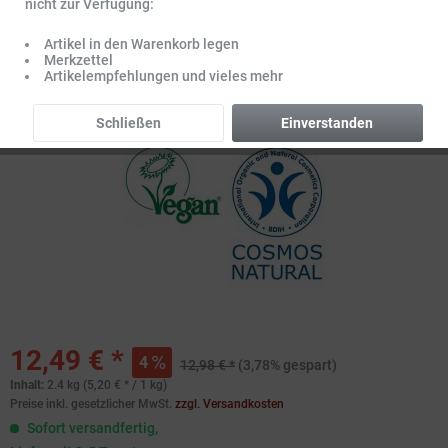
nicht zur Verfügung:
Artikel in den Warenkorb legen
Merkzettel
Artikelempfehlungen und vieles mehr
Schließen
Einverstanden
12,49 € *
4
12,98 € *
(3,78% gespart)
Inhalt:
2.4 kg (5,20 € * / 1 kg)
Preise inkl. gesetzlicher MwSt.
zzgl. Versandkosten
Sofort versandfertig,