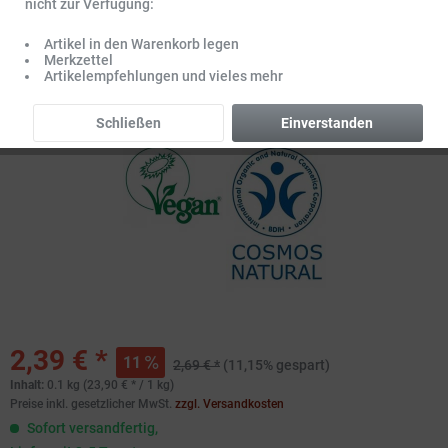
nicht zur Verfügung:
Artikel in den Warenkorb legen
Merkzettel
Artikelempfehlungen und vieles mehr
Schließen
Einverstanden
2,39 € *
11
2,69 € *
(11,15% gespart)
Inhalt:
0.1 kg (23,90 € * / 1 kg)
Preise inkl. gesetzlicher MwSt.
zzgl. Versandkosten
Sofort versandfertig,