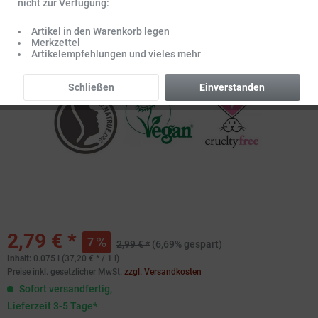
nicht zur Verfügung:
Artikel in den Warenkorb legen
Merkzettel
Artikelempfehlungen und vieles mehr
Schließen
Einverstanden
2,79 € *
7
2,99 € *
(6,69% gespart)
Inhalt:
0.075 l (37,20 € * / 1 l)
Preise inkl. gesetzlicher MwSt.
zzgl. Versandkosten
Sofort versandfertig,
Lieferzeit 3-5 Tage*