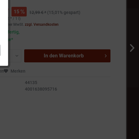
€ *
15
12,99 € *
(15,01% gespart)
,40 € * / 1 l)
setzlicher MwSt.
zzgl. Versandkosten
andfertig,
5 Tage*
In den
Warenkorb
en
Merken
44135
4001638095716