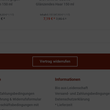
n 150 ml
Glänzendes Haar 150 ml
6,33 € * / 1 l)
Inhalt
0.15 l
(47,93 € * / 1 l)
 € *
7,19 € *
7,95 € *
Vertrag widerrufen
e
Informationen
Bio aus Leidenschaft
 Zahlungsbedingungen
Versand- und Zahlungsbedingunge
hrung & Widerrufsformular
Datenschutzerklärung
eschäftsbedingungen mit
* Lieferzeit