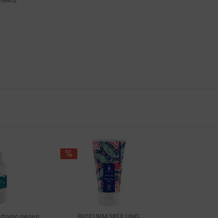
chweiz
rtonic gegen
BIOTURM SPÜLUNG