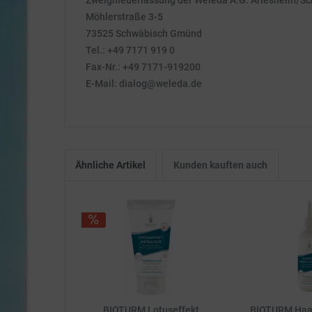
Zweigniederlassung der Weleda A.G. Arlesheim/S
Möhlerstraße 3-5
73525 Schwäbisch Gmünd
Tel.: +49 7171 919 0
Fax-Nr.: +49 7171-919200
E-Mail: dialog@weleda.de
Ähnliche Artikel
Kunden kauften auch
BIOTURM Lotuseffekt
BIOTURM Haa