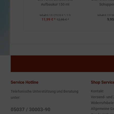
Aufbaukur 150 ml
Schuppe
Inhalt
0.15 l
(79,93 € * / 1 l)
Inhalt
0.15 l
(6
11,99 € *
9,95
12,95 € *
Service Hotline
Shop Servic
Kontakt
Telefonische Unterstützung und Beratung
Versand- und
unter:
Widerrufsbele
05037 / 30003-90
Allgemeine G