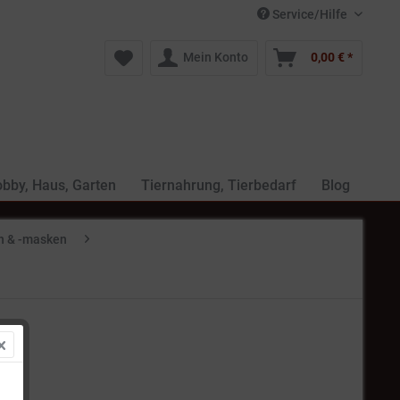
Service/Hilfe
Mein Konto
0,00 € *
bby, Haus, Garten
Tiernahrung, Tierbedarf
Blog
en & -masken