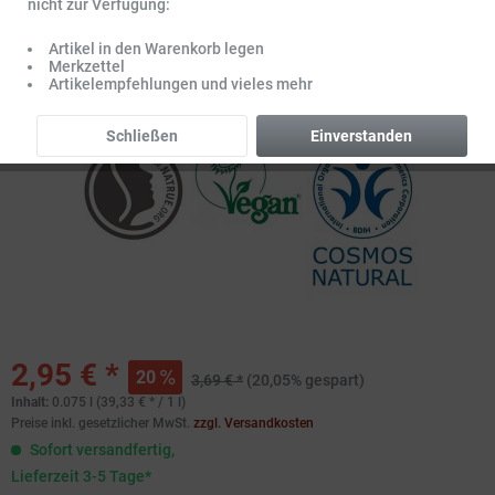
nicht zur Verfügung:
Artikel in den Warenkorb legen
Merkzettel
Artikelempfehlungen und vieles mehr
Schließen
Einverstanden
2,95 € *
20
3,69 € *
(20,05% gespart)
Inhalt:
0.075 l (39,33 € * / 1 l)
Preise inkl. gesetzlicher MwSt.
zzgl. Versandkosten
Sofort versandfertig,
Lieferzeit 3-5 Tage*