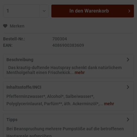
In den
Warenkorb
Merken
Bestell-Nr.:
700304
EAN:
4086900383609
Beschreibung
Das krautig-duftende Hautspray schenkt dank natürlichem
Mentholgehalt einen Frischekick...
mehr
Inhaltsstoffe/INCI
Pfefferminzwasser*, Alcohol*, Salbeiwasser*,
Polyglycerinlaurat, Parfüm**, äth. Ackerminzöl*,...
mehr
Tipps
Bei Beanspruchung mehrere Pumpstöße auf die betroffenen
Hautareale aufsprühen.