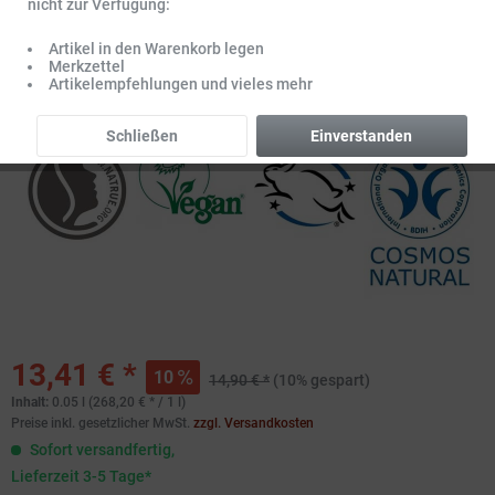
nicht zur Verfügung:
Artikel in den Warenkorb legen
Merkzettel
Artikelempfehlungen und vieles mehr
Schließen
Einverstanden
13,41 € *
10
14,90 € *
(10% gespart)
Inhalt:
0.05 l (268,20 € * / 1 l)
Preise inkl. gesetzlicher MwSt.
zzgl. Versandkosten
Sofort versandfertig,
Lieferzeit 3-5 Tage*