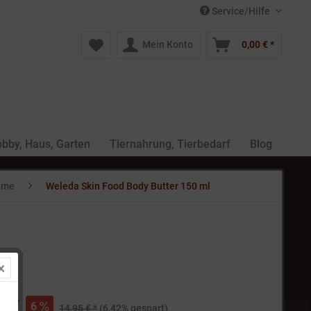
Service/Hilfe
Mein Konto
0,00 € *
bby, Haus, Garten
Tiernahrung, Tierbedarf
Blog
reme
Weleda Skin Food Body Butter 150 ml
€ *
6
14,95 € *
(6,42% gespart)