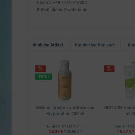
Fax-Nr.: +49 7171-919200
E-Mail: dialog@weleda.de
Ähnliche Artikel
Kunden kauften auch
Kun
TIPP!
Michael Droste-Laux Basische
BIOTURM Hauts
Körperlotion 200 ml
ml 5
Inhalt
0.2 l
(116,95 € * / 1 l)
Inhalt
0.05 l
(2
23,39 € *
10,67 € *
25,95 € *