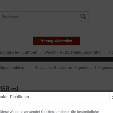
Vertrag widerrufen
Räucherwerk, Lampen
Wasch-, Putz-, Reinigungsmittel
Ho
Körperprodukte
Bodylotion, Bodybutter, Körperlotion & Körperc
150 ml
okie-Richtlinien
13,99 
Diese Website verwendet Cookies, um Ihnen die bestmögliche