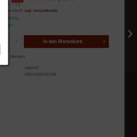
,27 € * / 1 l)
setzlicher MwSt.
zzgl. Versandkosten
andfertig,
5 Tage*
In den
Warenkorb
en
Merken
440947
4001638526708