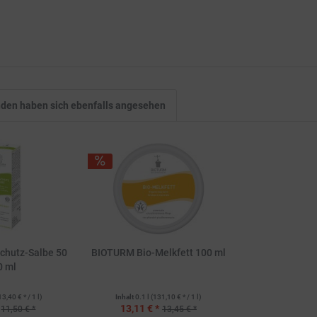
den haben sich ebenfalls angesehen
chutz-Salbe 50
BIOTURM Bio-Melkfett 100 ml
0 ml
13,40 € * / 1 l)
Inhalt
0.1 l
(131,10 € * / 1 l)
13,11 € *
11,50 € *
13,45 € *