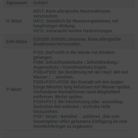
Signalwort
Gefahr!
H317: Kann allergische Hautreaktionen
verursachen.
H-Sätze
H412: Schädlich für Wasserorganismen, mit
langfristiger Wirkung.
H316: Verursacht leichte Hautreizungen.
EUH208: Enthält Limonene. Kann allergische
EUH-Sätze
Reaktionen hervorrufen.
P102: Darf nicht in die Hände von Kindern
gelangen.
P280: Schutzhandschuhe / Schutzkleidung /
Augenschutz / Gesichtsschutz tragen.
P302+P352: Bei Berührung mit der Haut: Mit viel
Wasser / … waschen.
P305+P351+P338: Bei Kontakt mit den Augen:
Einige Minuten lang behutsam mit Wasser spülen.
P-Sätze
Vorhandene Kontaktlinsen nach Möglichkeit
entfernen. Weiter spülen.
P333+P313: Bei Hautreizung oder -ausschlag:
Ärztlichen Rat einholen / ärztliche Hilfe
hinzuziehen.
P501: Inhalt / Behälter … zuführen. (Die vom
Gesetzgeber offen gelassene Einfügung ist vom
Inverkehrbringer zu ergänzen)