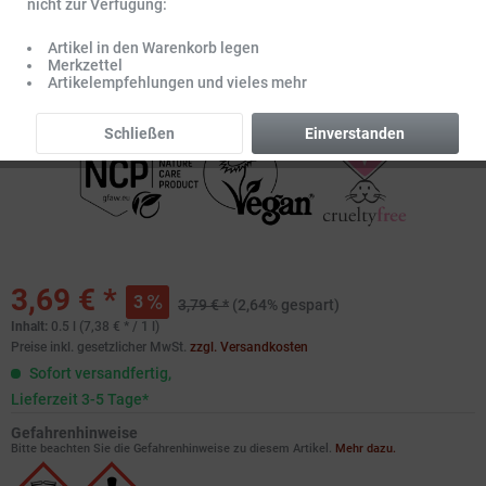
nicht zur Verfügung:
Artikel in den Warenkorb legen
Merkzettel
Artikelempfehlungen und vieles mehr
Schließen
Einverstanden
3,69 € *
3
3,79 € *
(2,64% gespart)
Inhalt:
0.5 l (7,38 € * / 1 l)
Preise inkl. gesetzlicher MwSt.
zzgl. Versandkosten
Sofort versandfertig,
Lieferzeit 3-5 Tage*
Gefahrenhinweise
Bitte beachten Sie die Gefahrenhinweise zu diesem Artikel.
Mehr dazu.