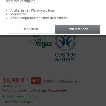
nicht zur Verfügung:
Artikel in den Warenkorb legen
Merkzettel
Artikelempfehlungen und vieles mehr
Schließen
Einverstanden
16,98 € *
6
17,98 € *
(5,56% gespart)
Inhalt:
5 l (3,40 € * / 1 l)
Preise inkl. gesetzlicher MwSt.
zzgl. Versandkosten
Sofort versandfertig,
Lieferzeit 3-5 Tage*