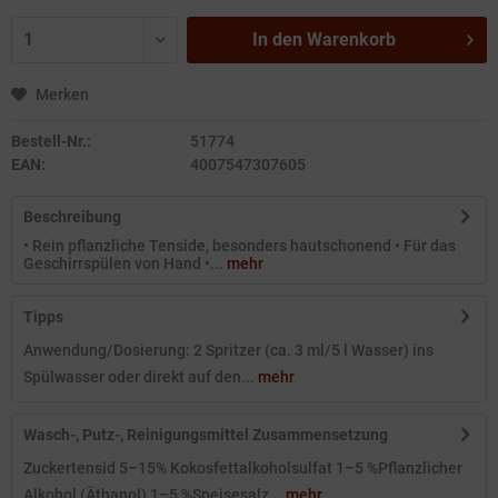
In den
Warenkorb
Merken
Bestell-Nr.:
51774
EAN:
4007547307605
Beschreibung
• Rein pflanzliche Tenside, besonders hautschonend • Für das
Geschirrspülen von Hand •...
mehr
Tipps
Anwendung/Dosierung: 2 Spritzer (ca. 3 ml/5 l Wasser) ins
Spülwasser oder direkt auf den...
mehr
Wasch-, Putz-, Reinigungsmittel Zusammensetzung
Zuckertensid 5–15% Kokosfettalkoholsulfat 1–5 %Pflanzlicher
Alkohol (Äthanol) 1–5 %Speisesalz...
mehr