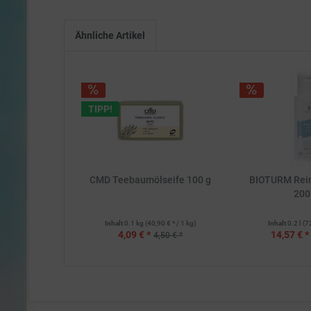
Ähnliche Artikel
TIPP!
CMD Teebaumölseife 100 g
BIOTURM Rei
200
Inhalt
0.1 kg
(40,90 € * / 1 kg)
Inhalt
0.2 l
(7
4,09 € *
14,57 € *
4,50 € *