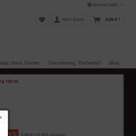
Service/Hilfe
Mein Konto
0,00 € *
bby, Haus, Garten
Tiernahrung, Tierbedarf
Blog
ng 100 ml
 *
6
7,39 € *
(5,95% gespart)