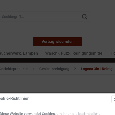
Vertrag widerrufen
Räucherwerk, Lampen
Wasch-, Putz-, Reinigungsmittel
Ho
Gesichtsprodukte
Gesichtsreinigung
Logona 3in1 Reinigu
okie-Richtlinien
6,95 €
Diese Website verwendet Cookies, um Ihnen die bestmögliche