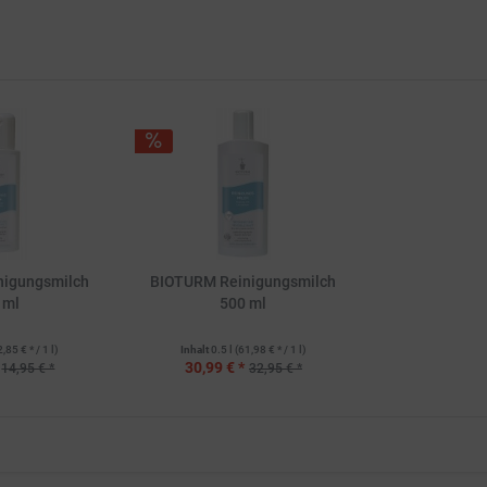
nigungsmilch
BIOTURM Reinigungsmilch
 ml
500 ml
2,85 € * / 1 l)
Inhalt
0.5 l
(61,98 € * / 1 l)
30,99 € *
14,95 € *
32,95 € *