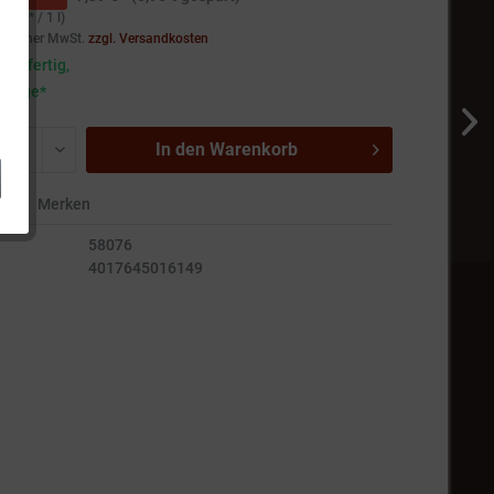
50 € * / 1 l)
setzlicher MwSt.
zzgl. Versandkosten
andfertig,
5 Tage*
In den
Warenkorb
en
Merken
58076
4017645016149