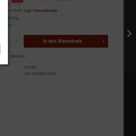
,27 € * / 1 l)
setzlicher MwSt.
zzgl. Versandkosten
andfertig,
5 Tage*
In den
Warenkorb
en
Merken
57986
4017645017603