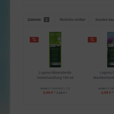
Zubehör
2
Ähnliche Artikel
Kunden kau
Logona Mineralerde
Logona C
Vorbehandlung 100 ml
Nachbehand
Inhalt
0.1 l
(69,90 € * / 1 l)
Inhalt
0.1 l
(6
6,99 € *
6,99 € *
7,39 € *