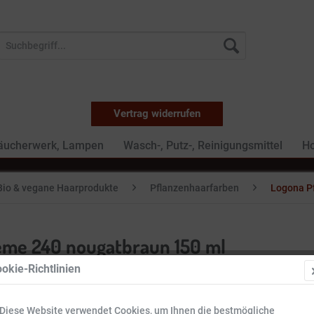
Vertrag widerrufen
Räucherwerk, Lampen
Wasch-, Putz-, Reinigungsmittel
Ho
Bio & vegane Haarprodukte
Pflanzenhaarfarben
Logona P
eme 240 nougatbraun 150 ml
okie-Richtlinien
14,59 
Diese Website verwendet Cookies, um Ihnen die bestmögliche