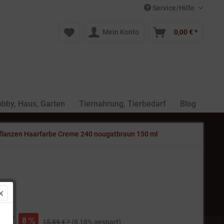
Service/Hilfe
Mein Konto
0,00 € *
bby, Haus, Garten
Tiernahrung, Tierbedarf
Blog
flanzen Haarfarbe Creme 240 nougatbraun 150 ml
€ *
8
15,89 € *
(8,18% gespart)