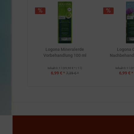
Logona Mineralerde
Logona C
Vorbehandlung 100 ml
Nachbehand
Inhalt
0.1 l
(69,90 € * / 1 l)
Inhalt
0.1 l
(6
6,99 € *
6,99 € *
7,39 € *