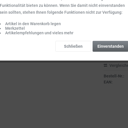
Funktionalität bieten zu können. Wenn Sie damit nicht einverstanden
11,99 
sein sollten, stehen Ihnen folgende Funktionen nicht zur Verfügung:
Inhalt:
0.1 kg (1
Preise inkl. ge
Artikel in den Warenkorb legen
Merkzettel
Sofort vers
Artikelempfehlungen und vieles mehr
Lieferzeit 3-
Schließen
Einverstanden
Vergleich
Bestell-Nr.:
EAN: