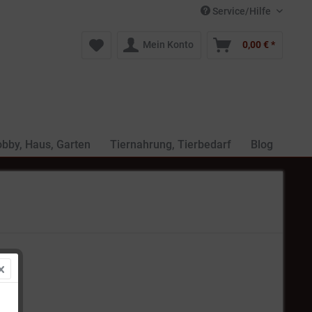
Service/Hilfe
Mein Konto
0,00 € *
bby, Haus, Garten
Tiernahrung, Tierbedarf
Blog