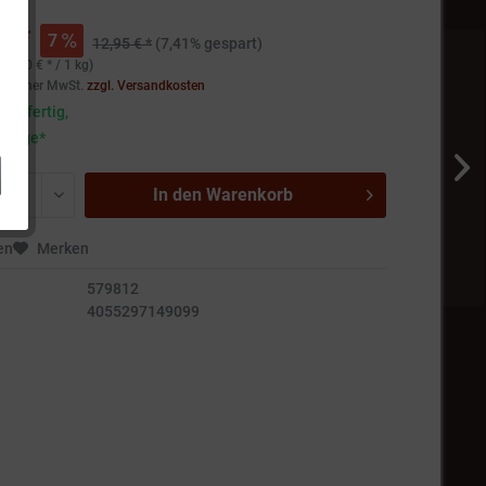
€ *
7
12,95 € *
(7,41% gespart)
19,90 € * / 1 kg)
setzlicher MwSt.
zzgl. Versandkosten
andfertig,
5 Tage*
In den
Warenkorb
en
Merken
579812
4055297149099