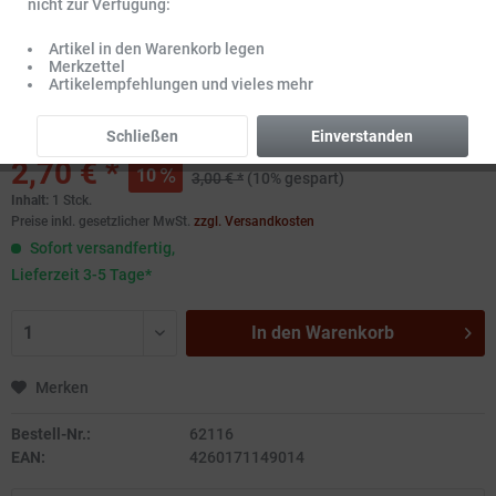
nicht zur Verfügung:
Artikel in den Warenkorb legen
Merkzettel
Artikelempfehlungen und vieles mehr
Schließen
Einverstanden
2,70 € *
10
3,00 € *
(10% gespart)
Inhalt:
1 Stck.
Preise inkl. gesetzlicher MwSt.
zzgl. Versandkosten
Sofort versandfertig,
Lieferzeit 3-5 Tage*
In den
Warenkorb
Merken
Bestell-Nr.:
62116
EAN:
4260171149014