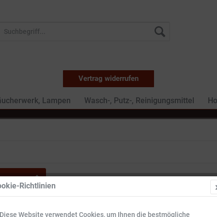
Vertrag widerrufen
äucherwerk, Lampen
Wasch-, Putz-, Reinigungsmittel
Ho
okie-Richtlinien
ieger
Sofort lieferbar
Diese Website verwendet Cookies, um Ihnen die bestmögliche