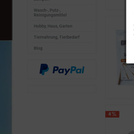
Wasch-, Putz-,
Reinigungsmittel
Hobby, Haus, Garten
Tiernahrung, Tierbedarf
Blog
4