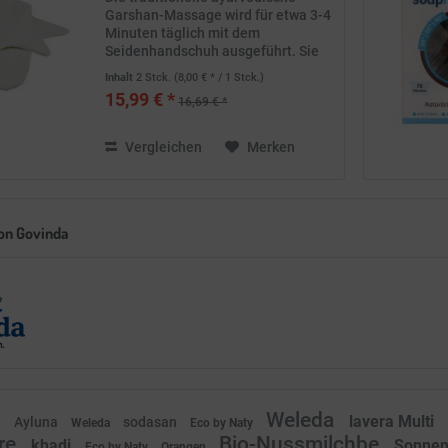
Garshan-Massage wird für etwa 3-4
Minuten täglich mit dem
Seidenhandschuh ausgeführt. Sie
dient der Förderung der
Inhalt
2 Stck.
(8,00 € * / 1 Stck.)
Durchblutung Durch das sanfte
15,99 € *
16,69 € *
beseitigen der Hautschüppchen ist
die Haut jetzt besonders...
Vergleichen
Merken
on Govinda
Weleda
lavera Multi
i
Ayluna
sodasan
Weleda
Eco by Naty
re
Bio-Nussmilchbe
khadi
Sonne
Eco by Naty
Orangen