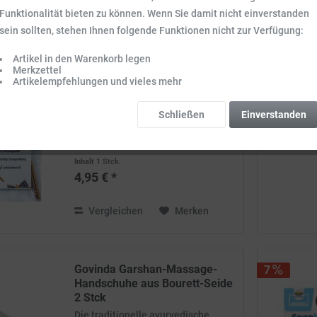
Funktionalität bieten zu können. Wenn Sie damit nicht einverstanden
sein sollten, stehen Ihnen folgende Funktionen nicht zur Verfügung:
Govinda
Artikel in den Warenkorb legen
7
Merkzettel
Zungenreiniger/Kupfer 1 Stück
Artikelempfehlungen und vieles mehr
In der Ayurdveda gehört die
Schließen
Einverstanden
Reinigung der Zunge zur täglichen
Mundpflege. Der Zungenreiniger
wird nach dem Zähneputzen
langsam über die ausgestreckte
Inhalt
1 Stck.
Zunge gezogen. Danach den Mund
4,95 € *
mit warmen Wasser ausspülen.
Vergleichen
Merken
Govinda Garshan-Massage-
7
Handschuhe aus Bourett-Seide
2 Stck
Die traditionelle ayurvedische