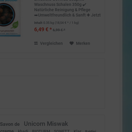
Waschnuss Schalen 350g ✔️
Natürliche Reinigung & Pflege
➡️Umweltfreundlich & Sanft ✚ Jetzt
im NATRACTIV Online Shop kaufen!
Inhalt
0.35 kg
(18,54 € * / 1 kg)
6,49 € *
6,99 € *
Vergleichen
Merken
Unicorn Miswak
Savon de
ncreme
khadi
BIOTURM
SONETT
Klar
Baldini