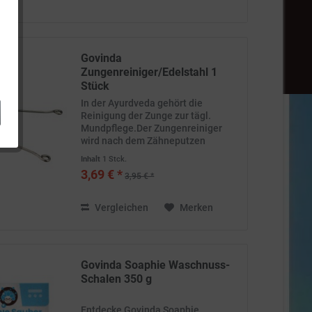
von
3,69 €
bis
15,99 €
Govinda
Zungenreiniger/Edelstahl 1
Stück
In der Ayurdveda gehört die
Reinigung der Zunge zur tägl.
Mundpflege.Der Zungenreiniger
wird nach dem Zähneputzen
langsam über die ausgestreckte
Inhalt
1 Stck.
Zunge gezogen.
3,69 € *
3,95 € *
Vergleichen
Merken
Govinda Soaphie Waschnuss-
Schalen 350 g
Entdecke Govinda Soaphie