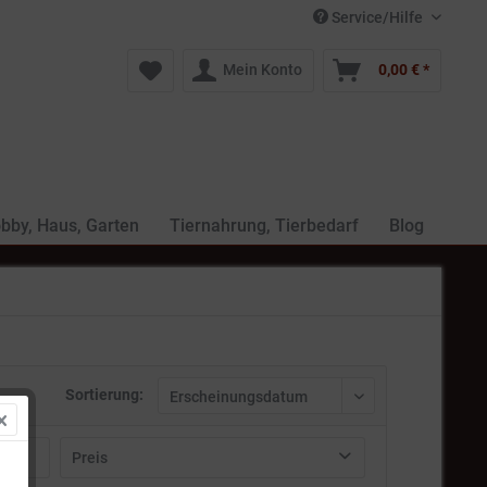
Service/Hilfe
Mein Konto
0,00 € *
bby, Haus, Garten
Tiernahrung, Tierbedarf
Blog
Sortierung:
Preis