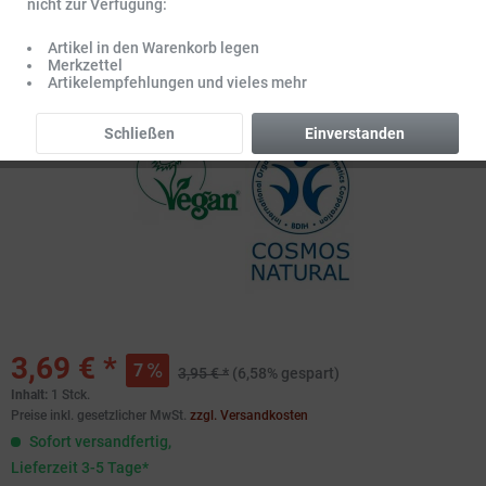
nicht zur Verfügung:
Artikel in den Warenkorb legen
Merkzettel
Artikelempfehlungen und vieles mehr
Schließen
Einverstanden
3,69 € *
7
3,95 € *
(6,58% gespart)
Inhalt:
1 Stck.
Preise inkl. gesetzlicher MwSt.
zzgl. Versandkosten
Sofort versandfertig,
Lieferzeit 3-5 Tage*