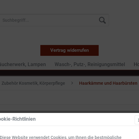
Vertrag widerrufen
Räucherwerk, Lampen
Wasch-, Putz-, Reinigungsmittel
Ho
Zubehör Kosmetik, Körperpflege
Haarkämme und Haarbürsten
okie-Richtlinien
Diese Website verwendet Cookies, um Ihnen die bestmögliche