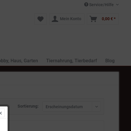
Service/Hilfe
Mein Konto
0,00 € *
bby, Haus, Garten
Tiernahrung, Tierbedarf
Blog
Sortierung: