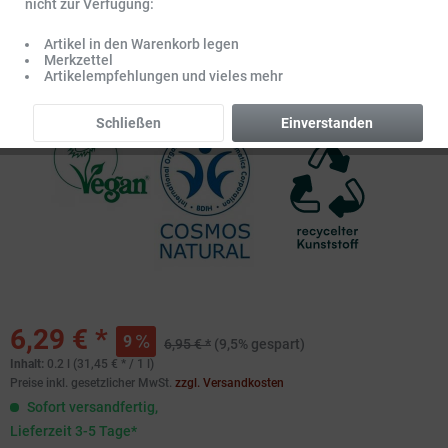
nicht zur Verfügung:
Artikel in den Warenkorb legen
Merkzettel
Artikelempfehlungen und vieles mehr
Schließen
Einverstanden
6,29 € *
9
6,95 € *
(9,5% gespart)
Inhalt:
0.2 l (31,45 € * / 1 l)
Preise inkl. gesetzlicher MwSt.
zzgl. Versandkosten
Sofort versandfertig,
Lieferzeit 3-5 Tage*