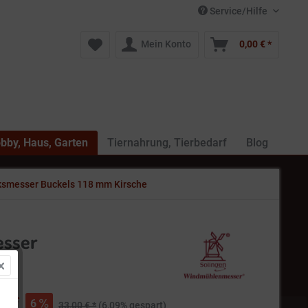
Service/Hilfe
Mein Konto
0,00 € *
bby, Haus, Garten
Tiernahrung, Tierbedarf
Blog
ksmesser Buckels 118 mm Kirsche
esser
€ *
6
33,00 € *
(6,09% gespart)