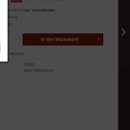
setzlicher MwSt.
zzgl. Versandkosten
andfertig,
5 Tage*
In den
Warenkorb
en
Merken
76303
4002108200203