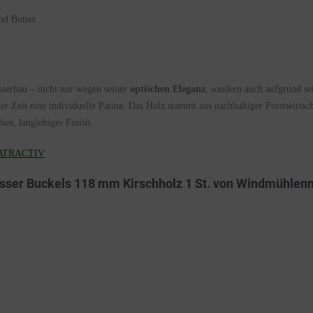
und Butter
esserbau – nicht nur wegen seiner
optischen Eleganz
, sondern auch aufgrund s
er Zeit eine individuelle Patina. Das Holz stammt aus nachhaltiger Forstwirt
ches, langlebiges Finish.
️NATRACTIV
sser Buckels 118 mm Kirschholz 1 St. von Windmühlen