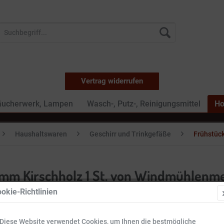
Vertrag widerrufen
äucherwerk, Lampen
Wasch-, Putz-, Reinigungsmittel
Ho
Haushaltswaren
Geschirr und Trinkgefäße
Frühstüc
 mm Kirschholz 1 St. von Windmühlenm
okie-Richtlinien
30,99 
Diese Website verwendet Cookies, um Ihnen die bestmögliche