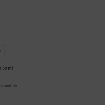
e
m 50 ml
ebt und lebt.