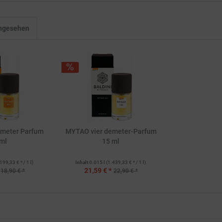
angesehen
emeter Parfum
MYTAO vier demeter-Parfum
ml
15 ml
199,33 € * / 1 l)
Inhalt
0.015 l
(1.439,33 € * / 1 l)
21,59 € *
18,90 € *
22,90 € *