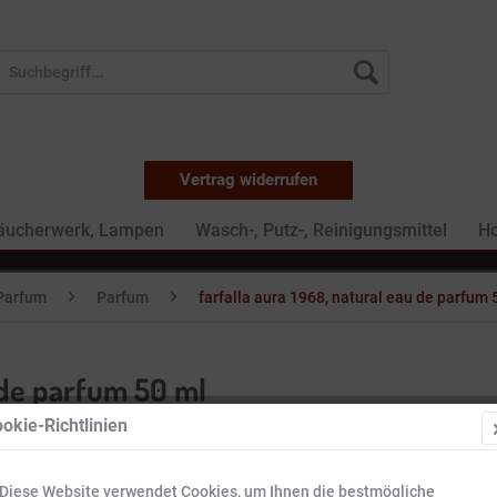
Vertrag widerrufen
Räucherwerk, Lampen
Wasch-, Putz-, Reinigungsmittel
Ho
Parfum
Parfum
farfalla aura 1968, natural eau de parfum 
u de parfum 50 ml
okie-Richtlinien
45,99 
Diese Website verwendet Cookies, um Ihnen die bestmögliche