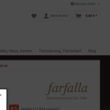
Service/Hilfe
Mein Konto
0,00 € *
bby, Haus, Garten
Tiernahrung, Tierbedarf
Blog
50 ml
€ *
8
49,90 € *
(7,84% gespart)