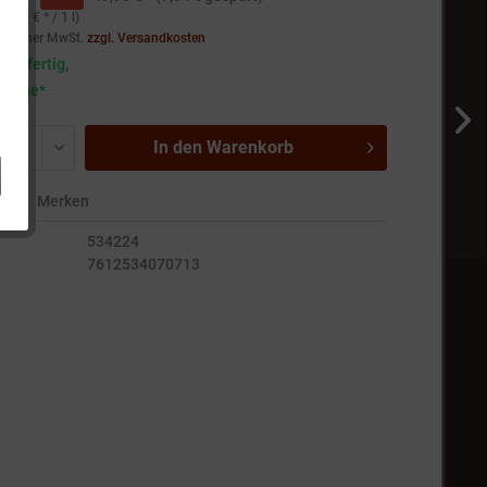
19,80 € * / 1 l)
setzlicher MwSt.
zzgl. Versandkosten
andfertig,
5 Tage*
In den
Warenkorb
en
Merken
534224
7612534070713