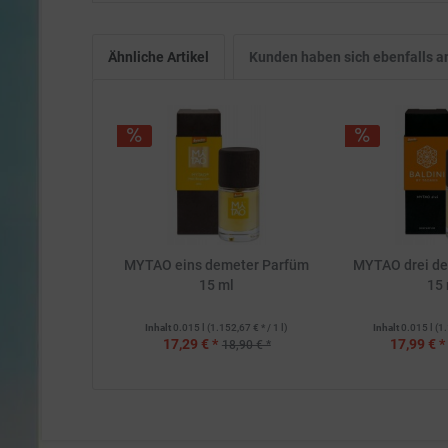
Ähnliche Artikel
Kunden haben sich ebenfalls 
MYTAO eins demeter Parfüm
MYTAO drei d
15 ml
15 
Inhalt
0.015 l
(1.152,67 € * / 1 l)
Inhalt
0.015 l
(1.
17,29 € *
17,99 € *
18,90 € *