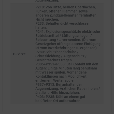
Augenreizung.
P210: Von Hitze, heißen Oberflächen,
Funken, offenen Flammen sowie
anderen Zündquellenarten fernhalten.
Nicht rauchen.
P233: Behälter dicht verschlossen
halten.
P241: Explosionsgeschützte elektrische
Betriebsmittel / Lüftungsanlagen /
Beleuchtung / … verwenden. (Die vom
Gesetzgeber offen gelassene Einfügung
ist vom Inverkehrbringer zu ergänzen)
P280: Schutzhandschuhe /
P-Sätze
Schutzkleidung / Augenschutz /
Gesichtsschutz tragen.
P305+P351+P338: Bei Kontakt mit den
Augen: Einige Minuten lang behutsam
mit Wasser spülen. Vorhandene
Kontaktlinsen nach Möglichkeit
entfernen. Weiter spülen.
P337+P313: Bei anhaltender
Augenreizung: Ärztlichen Rat einholen /
ärztliche Hilfe hinzuziehen.
P403+P235: Kühl an einem gut
belüfteten Ort aufbewahren.