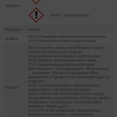
Symbole
GHS07: Ausrufezeichen
Signalwort
Gefahr!
H225: Flüssigkeit und Dampf leicht entzündbar.
H-Sätze
H319: Verursacht schwere Augenreizung.
P210: Von Hitze, heißen Oberflächen, Funken,
offenen Flammen sowie anderen
Zündquellenarten fernhalten. Nicht rauchen.
P233: Behälter dicht verschlossen halten.
P241: Explosionsgeschützte elektrische
Betriebsmittel / Lüftungsanlagen / Beleuchtung /
… verwenden. (Die vom Gesetzgeber offen
gelassene Einfügung ist vom Inverkehrbringer zu
ergänzen)
P280: Schutzhandschuhe / Schutzkleidung /
P-Sätze
Augenschutz / Gesichtsschutz tragen.
P305+P351+P338: Bei Kontakt mit den Augen:
Einige Minuten lang behutsam mit Wasser spülen.
Vorhandene Kontaktlinsen nach Möglichkeit
entfernen. Weiter spülen.
P337+P313: Bei anhaltender Augenreizung:
Ärztlichen Rat einholen / ärztliche Hilfe