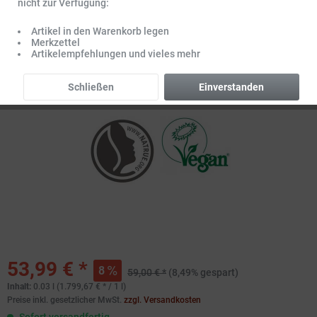
nicht zur Verfügung:
Artikel in den Warenkorb legen
Merkzettel
Artikelempfehlungen und vieles mehr
Schließen
Einverstanden
53,99 € *
8
59,00 € *
(8,49% gespart)
Inhalt:
0.03 l (1.799,67 € * / 1 l)
Preise inkl. gesetzlicher MwSt.
zzgl. Versandkosten